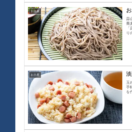
お
お土産
蒜
蕎
「
り
淡
お土産
玉
手
を