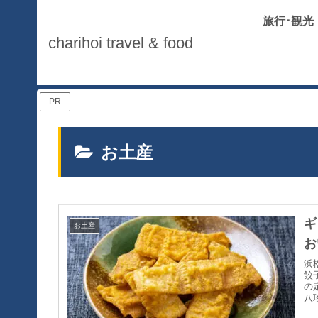
旅行･観光
charihoi travel & food
PR
お土産
ギ
お土産
お
浜
餃
の
八