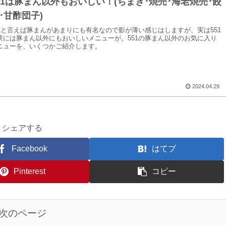
51は豚まん以外もおいしい！(ちまき･焼売･海老焼売･餃
･甘酢団子)
51と言えば豚まんがあまりにも有名なので影が薄い感じはしますが、実は551
莱には豚まん以外にもおいしいメニューが。551の豚まん以外のお気に入り
ニューを、いくつかご紹介します。
2024.04.29
シェアする
Facebook
はてブ
Pinterest
コピー
次のページ