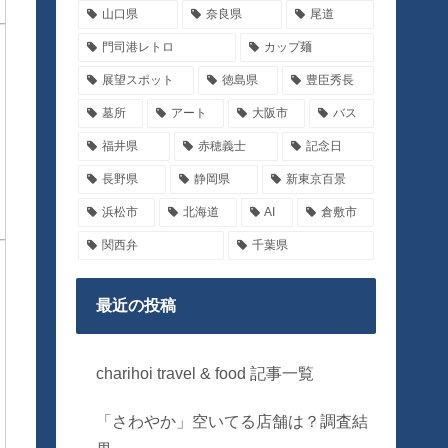
山口県
奈良県
尾道
門司港レトロ
カップ麺
展望スポット
徳島県
豊臣秀長
墓所
アート
大阪市
バス
福井県
赤穂義士
記念日
長野県
静岡県
新東京百景
浜松市
北海道
AI
倉敷市
関西弁
千葉県
最近の投稿
charihoi travel & food 記事一覧
「さわやか」空いてる店舗は？調査結