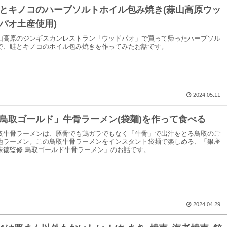
とキノコのハーブソルトホイル包み焼き(蒜山高原ウッ
パオ土産使用)
山高原のジンギスカンレストラン「ウッドパオ」で買って帰ったハーブソル
で、鮭とキノコのホイル包み焼きを作ってみたお話です。
2024.05.11
鳥取ゴールド」牛骨ラーメン(袋麺)を作って食べる
取牛骨ラーメンは、豚骨でも鶏ガラでもなく「牛骨」で出汁をとる鳥取のご
地ラーメン。この鳥取牛骨ラーメンをインスタント袋麺で楽しめる、「銀座
味徳監修 鳥取ゴールド牛骨ラーメン」のお話です。
2024.04.29