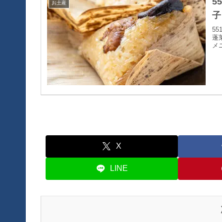
5
お土産
子
5
蓬
メ
X
LINE