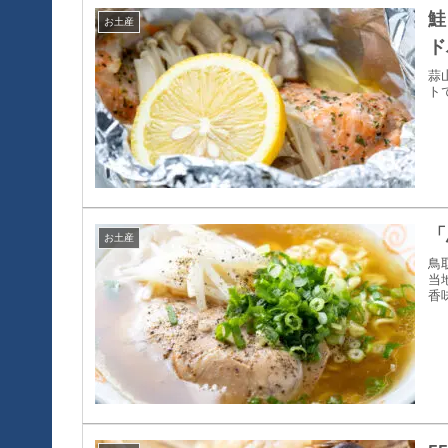
鮭
お土産
ド
蒜
ト
「
お土産
鳥
当
香