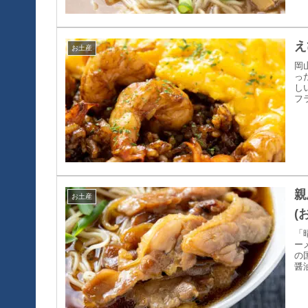
え
お土産
岡
っ
し
フ
親
お土産
(
「
ー
の
醤