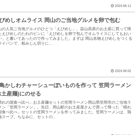
2024.06.11
びめしオムライス 岡山のご当地グルメを卵で包む
山の人気ご当地グルメのひとつ「えびめし」。蒜山高原のお土産に買って帰
たえびめしのたれのビンに「えびめしを卵で包んでオムライスにしてもおい
い」と書いてあったので作ってみました。まずは 岡山名物えびめしをつくる
ライパンで、粗みじん切りに...
2024.06.02
鳥かしわチャーシューぽいものを作って 笠岡ラーメン
お土産麺)にのせる
晴れの国食べ比べ」お土産麺セットの笠岡ラーメン岡山県笠岡市のご当地ラ
メン「笠岡ラーメン」。先日、岡山駅のお土産屋さんで買って帰った「晴れ
国食べ比べ」セットの笠岡ラーメンを作ってみました。笠岡ラーメンは、鶏
油スープ。ちなみに、セットの...