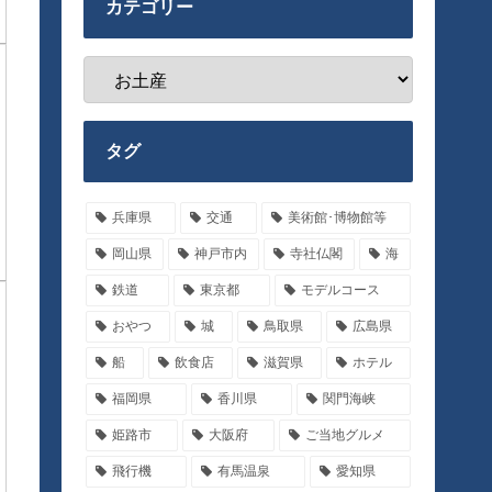
カテゴリー
タグ
兵庫県
交通
美術館･博物館等
岡山県
神戸市内
寺社仏閣
海
鉄道
東京都
モデルコース
おやつ
城
鳥取県
広島県
船
飲食店
滋賀県
ホテル
福岡県
香川県
関門海峡
姫路市
大阪府
ご当地グルメ
飛行機
有馬温泉
愛知県