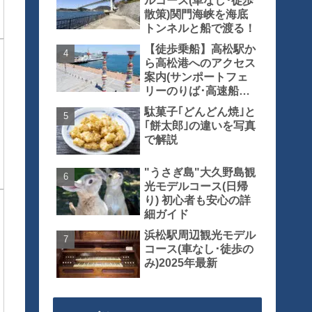
ルコース(車なし･徒歩
散策)関門海峡を海底
トンネルと船で渡る！
【徒歩乗船】高松駅か
ら高松港へのアクセス
案内(サンポートフェ
リーのりば･高速船の
りば)
駄菓子｢どんどん焼｣と
｢餅太郎｣の違いを写真
で解説
"うさぎ島"大久野島観
光モデルコース(日帰
り) 初心者も安心の詳
細ガイド
浜松駅周辺観光モデル
コース(車なし･徒歩の
み)2025年最新