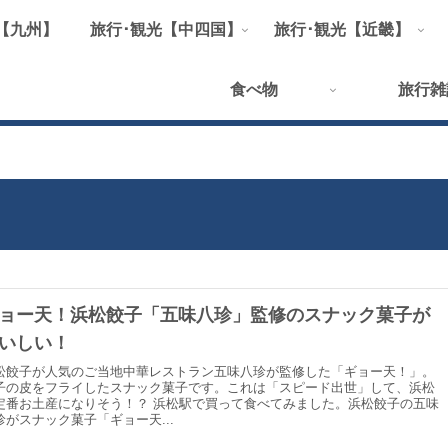
【九州】
旅行･観光【中四国】
旅行･観光【近畿】
食べ物
旅行雑
ョー天！浜松餃子「五味八珍」監修のスナック菓子が
いしい！
松餃子が人気のご当地中華レストラン五味八珍が監修した「ギョー天！」。
子の皮をフライしたスナック菓子です。これは「スピード出世」して、浜松
定番お土産になりそう！？ 浜松駅で買って食べてみました。浜松餃子の五味
珍がスナック菓子「ギョー天...