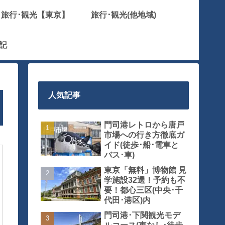
旅行･観光【東京】
旅行･観光(他地域)
記
人気記事
門司港レトロから唐戸
市場への行き方徹底ガ
イド(徒歩･船･電車と
バス･車)
東京「無料」博物館 見
学施設32選！予約も不
要！都心三区(中央･千
代田･港区)内
門司港･下関観光モデ