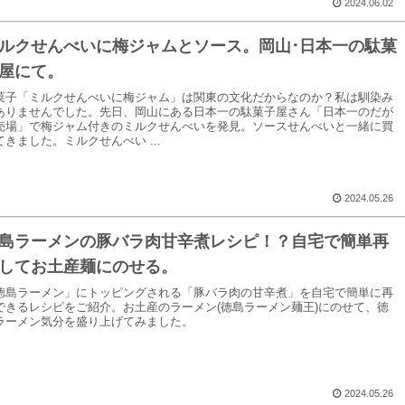
2024.06.02
ルクせんべいに梅ジャムとソース。岡山･日本一の駄菓
屋にて。
菓子「ミルクせんべいに梅ジャム」は関東の文化だからなのか？私は馴染み
ありませんでした。先日、岡山にある日本一の駄菓子屋さん「日本一のだが
売場」で梅ジャム付きのミルクせんべいを発見。ソースせんべいと一緒に買
てきました。ミルクせんべい ...
2024.05.26
島ラーメンの豚バラ肉甘辛煮レシピ！？自宅で簡単再
してお土産麺にのせる。
徳島ラーメン」にトッピングされる「豚バラ肉の甘辛煮」を自宅で簡単に再
できるレシピをご紹介。お土産のラーメン(徳島ラーメン麺王)にのせて、徳
ラーメン気分を盛り上げてみました。
2024.05.26