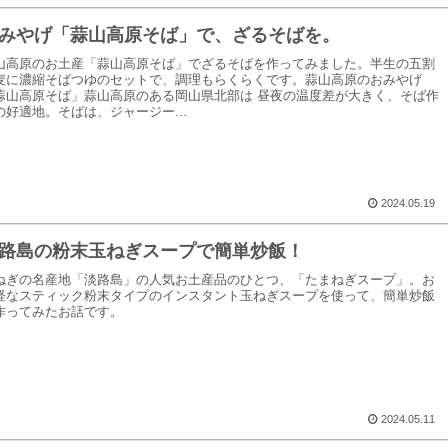
みやげ「蒜山高原そば」で、ざるそばを。
山高原のお土産「蒜山高原そば」でざるそばを作ってみました。半生の五割
麦に濃縮そばつゆのセットで、調理もらくらくです。蒜山高原のおみやげ
蒜山高原そば」蒜山高原のある岡山県北部は 昼夜の温度差が大きく、そば作
の好適地。そばは、ジャージー...
2024.05.19
路島の粉末玉ねぎスープで簡単炒飯！
ねぎの名産地「淡路島」の人気お土産品のひとつ、「たまねぎスープ」。お
軽なスティック粉末タイプのインスタント玉ねぎスープを使って、簡単炒飯
作ってみたお話です。
2024.05.11