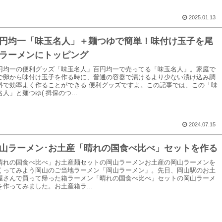
2025.01.13
円均一「味玉名人」＋麺つゆで簡単！味付け玉子を尾
ラーメンにトッピング
円均一の便利グッズ「味玉名人」百円均一で売ってる「味玉名人」。家庭で
で卵から味付け玉子を作る時に、普通の容器で漬けるより少ない漬け込み調
料で効率よく作ることができる 便利グッズですよ。この記事では、この「味
名人」と麺つゆ( 揖保のつ...
2024.07.15
山ラーメン･お土産「晴れの国食べ比べ」セットを作る
晴れの国食べ比べ」お土産麺セットの岡山ラーメンお土産の岡山ラーメンを
くってみよう岡山のご当地ラーメン「岡山ラーメン」。先日、岡山駅のお土
屋さんで買って帰った箱ラーメン「晴れの国食べ比べ」セットの岡山ラーメ
を作ってみました。お土産箱ラ...