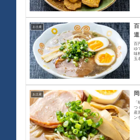
百
お土産
道
百
ゆ
味
玉
岡
お土産
「
つ
産
ン