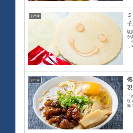
ミ
お土産
子
駄
が
し
っ
徳
お土産
現
「
現
島