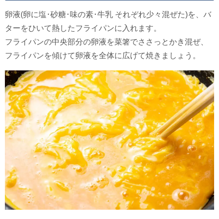
卵液(卵に塩･砂糖･味の素･牛乳 それぞれ少々混ぜた)を、バ
ターをひいて熱したフライパンに入れます。
フライパンの中央部分の卵液を菜箸でささっとかき混ぜ、
フライパンを傾けて卵液を全体に広げて焼きましょう。