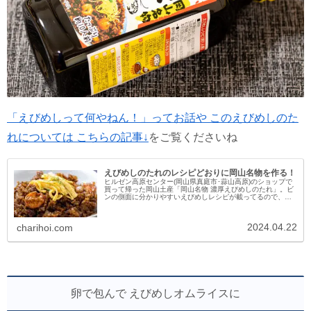
「えびめしって何やねん！」ってお話や このえびめしのた
れについては こちらの記事↓
をご覧くださいね
えびめしのたれのレシピどおりに岡山名物を作る！
ヒルゼン高原センター(岡山県真庭市･蒜山高原)のショップで
買って帰った岡山土産「岡山名物 濃厚えびめしのたれ」。ビ
ンの側面に分かりやすいえびめしレシピが載ってるので、そ
れに従って岡山名物えびめしを作ってみました。
2024.04.22
charihoi.com
卵で包んで えびめしオムライスに