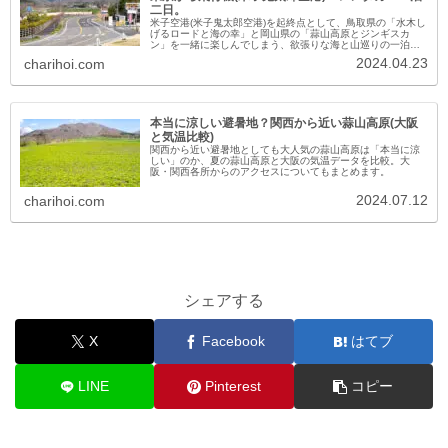
二日。
米子空港(米子鬼太郎空港)を起終点として、鳥取県の「水木し
げるロードと海の幸」と岡山県の「蒜山高原とジンギスカ
ン」を一緒に楽しんでしまう、欲張りな海と山巡りの一泊二
日モデルコースをご提案します。
2024.04.23
charihoi.com
本当に涼しい避暑地？関西から近い蒜山高原(大阪
と気温比較)
関西から近い避暑地としても大人気の蒜山高原は「本当に涼
しい」のか、夏の蒜山高原と大阪の気温データを比較。大
阪・関西各所からのアクセスについてもまとめます。
2024.07.12
charihoi.com
シェアする
X
Facebook
はてブ
LINE
Pinterest
コピー