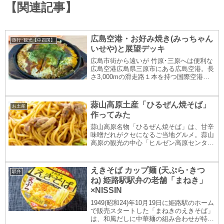
【関連記事】
広島空港・お好み焼き(みっちゃん
旅行･観光【中四国】
いせや)と展望デッキ
広島市街から遠いが 竹原･三原へは便利な
広島空港広島県三原市にある広島空港。長
さ3,000mの滑走路１本を持つ国際空港
で、中国地方で最も利用者数の多い空港で
す。(1993(平成5)年10月開港)今日は、ここ
広島空港で 広島風お好み焼きを食べ...
蒜山高原土産「ひるぜん焼そば」
お土産
作ってみた
蒜山高原名物「ひるぜん焼そば」は、甘辛
味噌だれがクセになるご当地グルメ。蒜山
高原の観光の中心「ヒルゼン高原センタ
ー」で買ったお土産のセットを使って作っ
てみました。「ひるぜん焼そば」とはグラ
ンプリ獲得のご当地グルメ！ひるぜん焼そ
えきそば カップ麺 (天ぷら･きつ
駅弁
ばは、岡山県真...
ね) 姫路駅駅弁の老舗「まねき」
×NISSIN
1949(昭和24)年10月19日に姫路駅のホーム
で販売スタートした「まねきのえきそば」
は、和風だしに中華麺の組み合わせが特徴