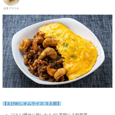
はまぐりくん
【えびめしオムライス ３人前】
ごはん(硬めに炊いたもの) 茶碗に３杯程度