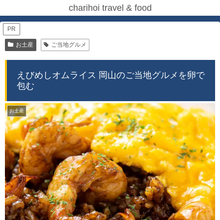
charihoi travel & food
PR
お土産
ご当地グルメ
えびめしオムライス 岡山のご当地グルメを卵で
包む
お土産