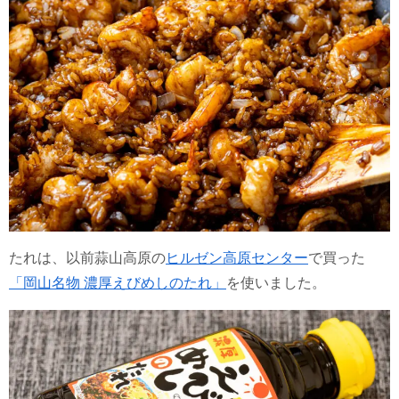
たれは、以前蒜山高原の
ヒルゼン高原センター
で買った
「岡山名物 濃厚えびめしのたれ」
を使いました。