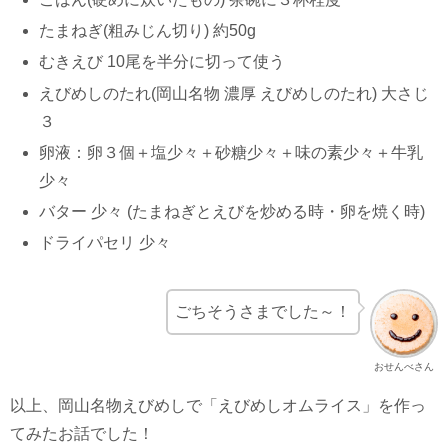
たまねぎ(粗みじん切り) 約50g
むきえび 10尾を半分に切って使う
えびめしのたれ(岡山名物 濃厚 えびめしのたれ) 大さじ
３
卵液：卵３個＋塩少々＋砂糖少々＋味の素少々＋牛乳
少々
バター 少々 (たまねぎとえびを炒める時・卵を焼く時)
ドライパセリ 少々
ごちそうさまでした～！
おせんべさん
以上、岡山名物えびめしで「えびめしオムライス」を作っ
てみたお話でした！