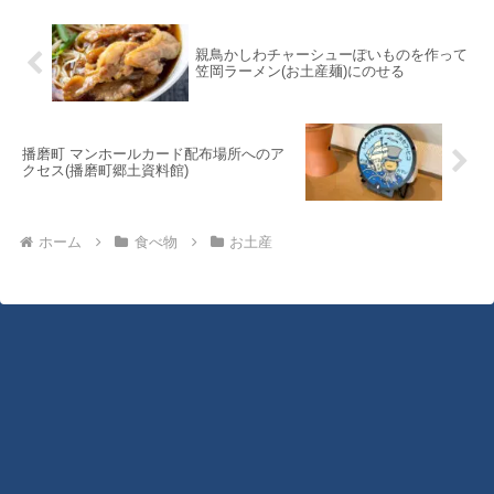
子「ギョー天...
親鳥かしわチャーシューぽいものを作って
笠岡ラーメン(お土産麺)にのせる
播磨町 マンホールカード配布場所へのア
クセス(播磨町郷土資料館)
ホーム
食べ物
お土産