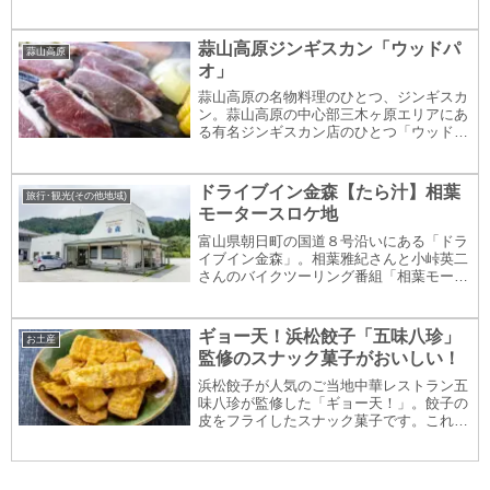
の姫路駅名物。大人気「まねきのえきそ
ば」のカップ麺(天ぷら・きつね)をご紹介
します。
蒜山高原ジンギスカン「ウッドパ
蒜山高原
オ」
蒜山高原の名物料理のひとつ、ジンギスカ
ン。蒜山高原の中心部三木ヶ原エリアにあ
る有名ジンギスカン店のひとつ「ウッドパ
オ」で「ごちそうジンギスカンセット」を
頂いたお話。今回も写真盛りだくさんでお
送りします。ぜひ最後までご覧ください
ドライブイン金森【たら汁】相葉
旅行･観光(その他地域)
な！蒜山高原の...
モータースロケ地
富山県朝日町の国道８号沿いにある「ドラ
イブイン金森」。相葉雅紀さんと小峠英二
さんのバイクツーリング番組「相葉モータ
ース」(日テレ系)のロケ地ともなったこの
ドライブインと名物「たら汁」をご紹介。
ドライブイン金森 (富山県･国道8号｢たら
ギョー天！浜松餃子「五味八珍」
お土産
汁街道...
監修のスナック菓子がおいしい！
浜松餃子が人気のご当地中華レストラン五
味八珍が監修した「ギョー天！」。餃子の
皮をフライしたスナック菓子です。これは
「スピード出世」して、浜松の定番お土産
になりそう！？ 浜松駅で買って食べてみ
ました。浜松餃子の五味八珍がスナック菓