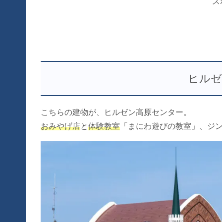
ス
ヒルゼ
こちらの建物が、ヒルゼン高原センター。
おみやげ店
と
体験教室
「まにわ遊びの教室」、ジ