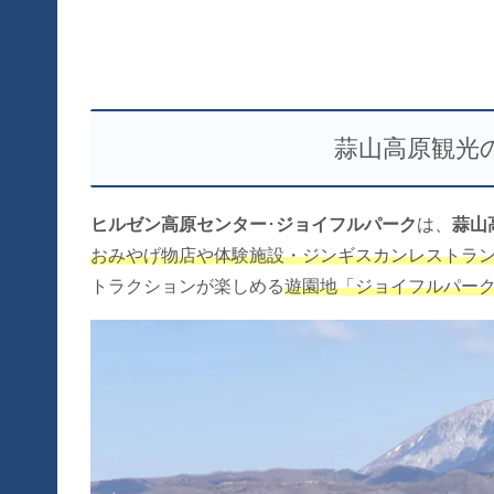
蒜山高原観光
ヒルゼン高原センター
･
ジョイフルパーク
は、
蒜山
おみやげ物店や体験施設・ジンギスカンレストラ
トラクションが楽しめる
遊園地「ジョイフルパー