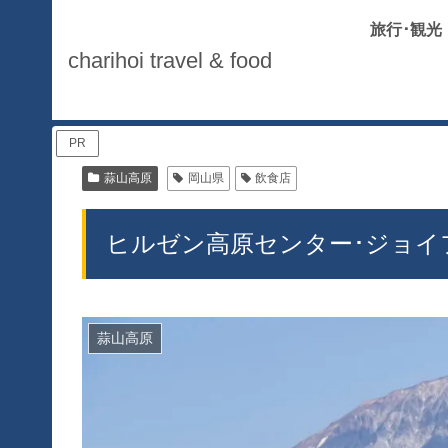
旅行･観光
charihoi travel & food
PR
蒜山高原
岡山県
飲食店
ヒルゼン高原センター･ジョイ
蒜山高原