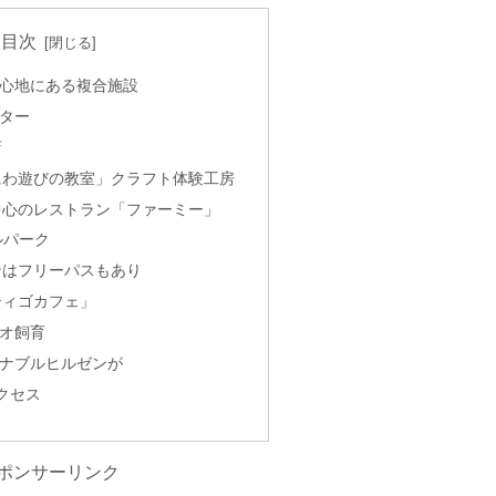
目次
心地にある複合施設
ター
店
にわ遊びの教室」クラフト体験工房
中心のレストラン「ファーミー」
ルパーク
ンはフリーパスもあり
ティゴカフェ」
オ飼育
ナブルヒルゼンが
クセス
ポンサーリンク