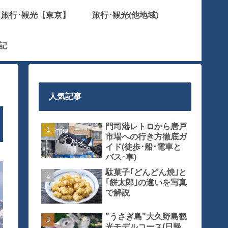
旅行･観光【東京】
旅行･観光(他地域)
記
人気記事
門司港レトロから唐戸
市場への行き方徹底ガ
イド(徒歩･船･電車と
バス･車)
駄菓子｢どんどん焼｣と
｢餅太郎｣の違いを写真
で解説
"うさぎ島"大久野島観
光モデルコース(日帰