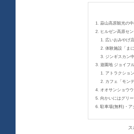
蒜山高原観光の中
ヒルゼン高原セン
広いおみやげ
体験施設「ま
ジンギスカン
遊園地 ジョイフ
アトラクショ
カフェ「モン
オオサンショウウ
向かいにはグリー
駐車場(無料)・ア
ス