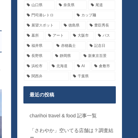
山口県
奈良県
尾道
門司港レトロ
カップ麺
展望スポット
徳島県
豊臣秀長
墓所
アート
大阪市
バス
福井県
赤穂義士
記念日
長野県
静岡県
新東京百景
浜松市
北海道
AI
倉敷市
ア
関西弁
千葉県
最近の投稿
charihoi travel & food 記事一覧
「さわやか」空いてる店舗は？調査結