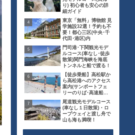
り) 初心者も安心の詳
細ガイド
東京「無料」博物館 見
学施設32選！予約も不
要！都心三区(中央･千
代田･港区)内
門司港･下関観光モデ
ルコース(車なし･徒歩
散策)関門海峡を海底
トンネルと船で渡る！
【徒歩乗船】高松駅か
ら高松港へのアクセス
案内(サンポートフェ
リーのりば･高速船の
りば)
尾道観光モデルコース
(車なし１日散策)・ロ
ープウェイと渡し舟で
山も海も満喫！