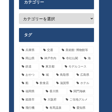
カテゴリー
タグ
兵庫県
交通
美術館･博物館等
岡山県
神戸市内
寺社仏閣
海
鉄道
東京都
モデルコース
おやつ
城
鳥取県
広島県
船
飲食店
滋賀県
ホテル
福岡県
香川県
関門海峡
姫路市
大阪府
ご当地グルメ
飛行機
有馬温泉
愛知県