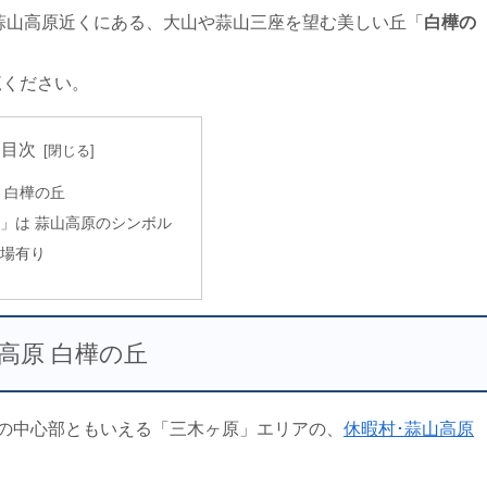
蒜山高原近くにある、大山や蒜山三座を望む美しい丘「
白樺の
覧ください。
目次
 白樺の丘
」は 蒜山高原のシンボル
場有り
高原 白樺の丘
)の中心部ともいえる「三木ヶ原」エリアの、
休暇村･蒜山高原