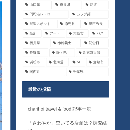
山口県
奈良県
尾道
門司港レトロ
カップ麺
展望スポット
徳島県
豊臣秀長
墓所
アート
大阪市
バス
福井県
赤穂義士
記念日
長野県
静岡県
新東京百景
浜松市
北海道
AI
倉敷市
関西弁
千葉県
最近の投稿
charihoi travel & food 記事一覧
「さわやか」空いてる店舗は？調査結