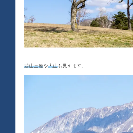
蒜山三座
や
大山
も見えます。