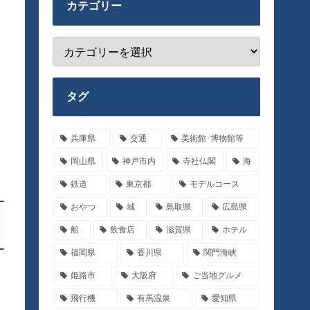
カテゴリー
タグ
兵庫県
交通
美術館･博物館等
岡山県
神戸市内
寺社仏閣
海
鉄道
東京都
モデルコース
おやつ
城
鳥取県
広島県
船
飲食店
滋賀県
ホテル
福岡県
香川県
関門海峡
姫路市
大阪府
ご当地グルメ
飛行機
有馬温泉
愛知県