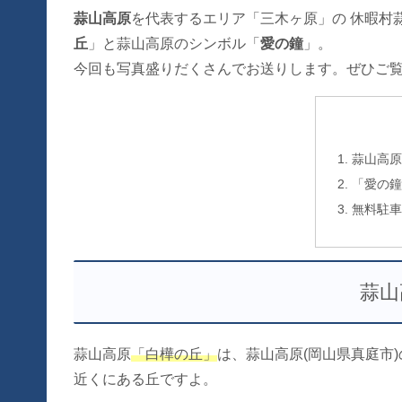
蒜山高原
を代表するエリア「三木ヶ原」の 休暇村
丘
」と蒜山高原のシンボル「
愛の鐘
」。
今回も写真盛りだくさんでお送りします。ぜひご
蒜山高原
「愛の鐘
無料駐車
蒜山
蒜山高原
「白樺の丘」
は、蒜山高原(岡山県真庭市
近くにある丘ですよ。