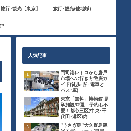
旅行･観光【東京】
旅行･観光(他地域)
記
人気記事
門司港レトロから唐戸
市場への行き方徹底ガ
イド(徒歩･船･電車と
バス･車)
東京「無料」博物館 見
学施設32選！予約も不
要！都心三区(中央･千
代田･港区)内
"うさぎ島"大久野島観