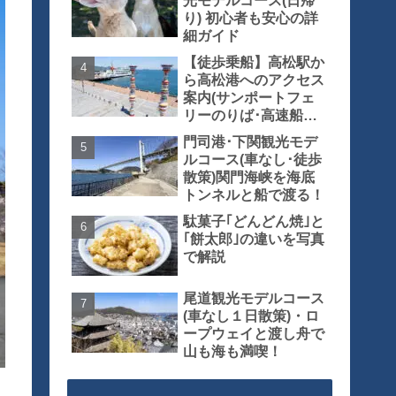
光モデルコース(日帰
り) 初心者も安心の詳
細ガイド
【徒歩乗船】高松駅か
ら高松港へのアクセス
案内(サンポートフェ
リーのりば･高速船の
りば)
門司港･下関観光モデ
ルコース(車なし･徒歩
散策)関門海峡を海底
トンネルと船で渡る！
駄菓子｢どんどん焼｣と
｢餅太郎｣の違いを写真
で解説
尾道観光モデルコース
(車なし１日散策)・ロ
ープウェイと渡し舟で
山も海も満喫！