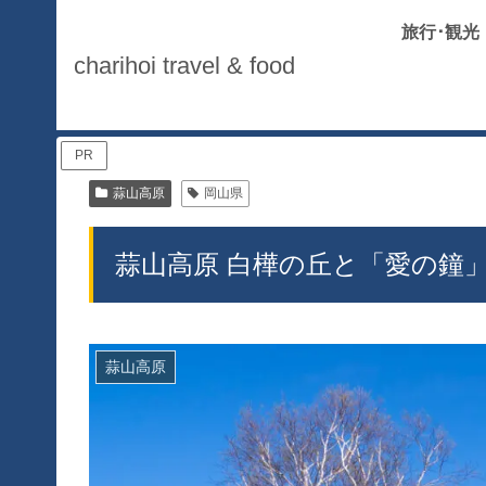
旅行･観光
charihoi travel & food
PR
蒜山高原
岡山県
蒜山高原 白樺の丘と「愛の鐘」
蒜山高原