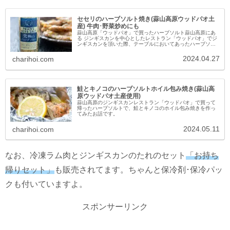
セセリのハーブソルト焼き(蒜山高原ウッドパオ土
産) 牛肉･野菜炒めにも
蒜山高原「ウッドパオ」で買ったハーブソルト蒜山高原にあ
る ジンギスカンを中心としたレストラン「ウッドパオ」でジ
ンギスカンを頂いた際、テーブルにおいてあったハーブソル
ト。ウッドパオのショップで販売しているとのことだったの
で、買って帰りました。...
2024.04.27
charihoi.com
鮭とキノコのハーブソルトホイル包み焼き(蒜山高
原ウッドパオ土産使用)
蒜山高原のジンギスカンレストラン「ウッドパオ」で買って
帰ったハーブソルトで、鮭とキノコのホイル包み焼きを作っ
てみたお話です。
2024.05.11
charihoi.com
なお、冷凍ラム肉とジンギスカンのたれのセット
「お持ち
帰りセット」
も販売されてます。ちゃんと保冷剤･保冷パッ
クも付いていますよ。
スポンサーリンク