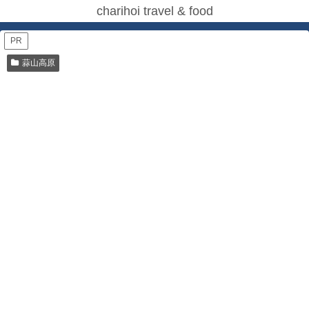
charihoi travel & food
PR
蒜山高原