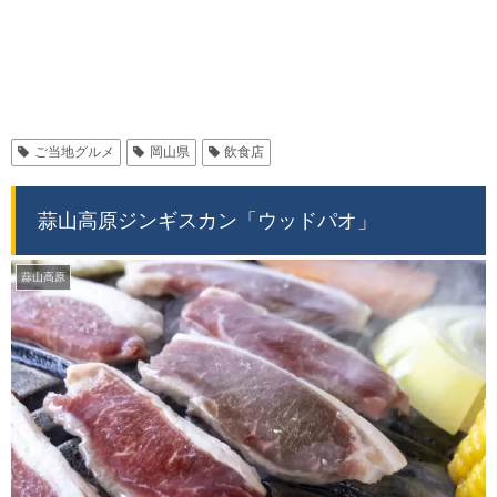
ご当地グルメ
岡山県
飲食店
蒜山高原ジンギスカン「ウッドパオ」
蒜山高原