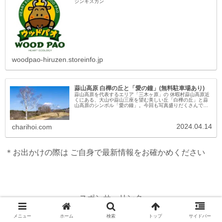
ジンギスカン
woodpao-hiruzen.storeinfo.jp
蒜山高原 白樺の丘と「愛の鐘」(無料駐車場あり)
蒜山高原を代表するエリア「三木ヶ原」の 休暇村蒜山高原近
くにある、大山や蒜山三座を望む美しい丘「白樺の丘」と蒜
山高原のシンボル「愛の鐘」。今回も写真盛りだくさんでお
送りします。ぜひご覧ください。蒜山高原 白樺の丘蒜山高原
「白樺の丘」は、蒜山...
2024.04.14
charihoi.com
＊お出かけの際は ご自身で最新情報をお確かめください
スポンサーリンク
メニュー
ホーム
検索
トップ
サイドバー