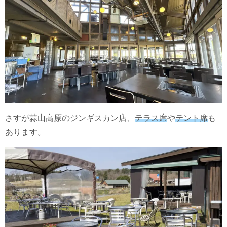
さすが蒜山高原のジンギスカン店、
テラス席
や
テント席
も
あります。