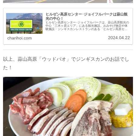
ヒルゼン高原センター･ジョイフルパークは蒜山観
光の中心！
ヒルゼン高原センター･ジョイフルパークは、蒜山高原観光の
中心「三木ヶ原エリア」にある観光施設。おみやげ物店や体
験施設・ジンギスカンレストランのある「ヒルゼン高原セン
ター」と、蒜山高原の大自然の中アトラクションが楽しめる
遊園地「ジョイフルパーク」が一緒になってます。
2024.04.22
charihoi.com
以上、蒜山高原「ウッドパオ」でジンギスカンのお話でし
た！