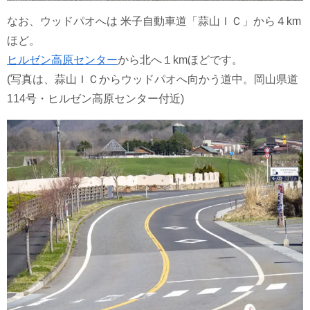
なお、ウッドパオへは 米子自動車道「蒜山ＩＣ」から４km
ほど。
ヒルゼン高原センター
から北へ１kmほどです。
(写真は、蒜山ＩＣからウッドパオへ向かう道中。岡山県道
114号・ヒルゼン高原センター付近)