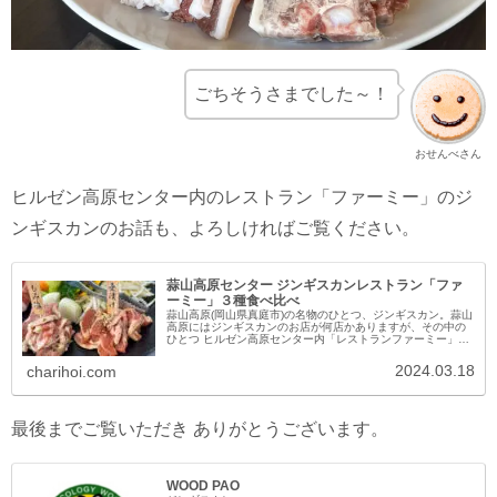
ごちそうさまでした～！
おせんべさん
ヒルゼン高原センター内のレストラン「ファーミー」のジ
ンギスカンのお話も、よろしければご覧ください。
蒜山高原センター ジンギスカンレストラン「ファ
ーミー」３種食べ比べ
蒜山高原(岡山県真庭市)の名物のひとつ、ジンギスカン。蒜山
高原にはジンギスカンのお店が何店かありますが、その中の
ひとつ ヒルゼン高原センター内「レストランファーミー」の
３種食べ比べジンギスカンのお話を。蒜山高原の有名観光施
設「ヒルゼン高原セ...
2024.03.18
charihoi.com
最後までご覧いただき ありがとうございます。
WOOD PAO