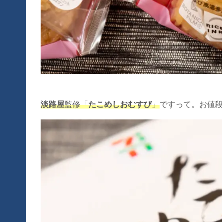
淡路屋
監修「
たこめしおむすび
」
ですって。お値段税