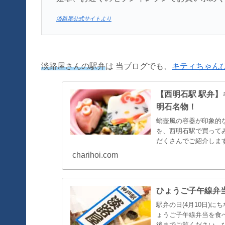
淡路屋公式サイトより
淡路屋さんの駅弁
は 当ブログでも、
キティちゃん
【西明石駅 駅弁
明石名物！
蛸壺風の容器が印象的
を、西明石駅で買って
だくさんでご紹介します
charihoi.com
ひょうご子午線弁当
駅弁の日(4月10日)
ょうご子午線弁当を食
後までご覧ください。ひ