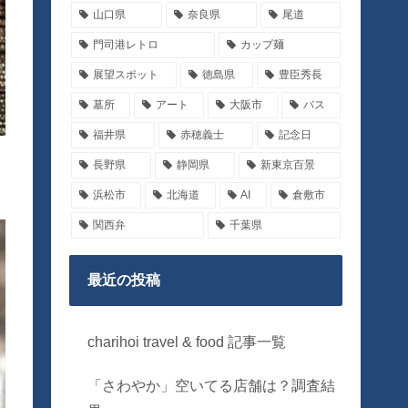
山口県
奈良県
尾道
門司港レトロ
カップ麺
展望スポット
徳島県
豊臣秀長
墓所
アート
大阪市
バス
福井県
赤穂義士
記念日
長野県
静岡県
新東京百景
浜松市
北海道
AI
倉敷市
関西弁
千葉県
最近の投稿
charihoi travel & food 記事一覧
「さわやか」空いてる店舗は？調査結