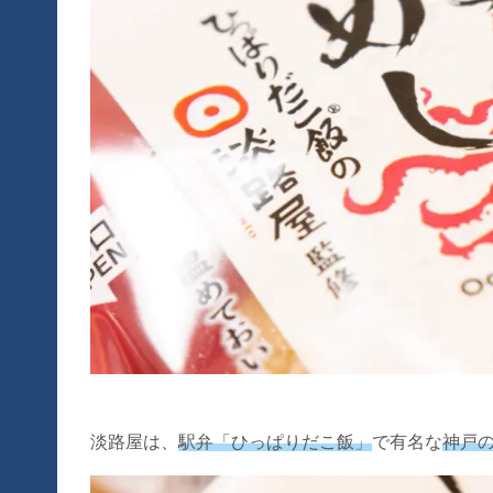
淡路屋は、
駅弁「ひっぱりだこ飯」
で有名な
神戸