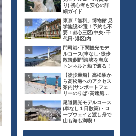
り) 初心者も安心の詳
細ガイド
東京「無料」博物館 見
学施設32選！予約も不
要！都心三区(中央･千
代田･港区)内
門司港･下関観光モデ
ルコース(車なし･徒歩
散策)関門海峡を海底
トンネルと船で渡る！
【徒歩乗船】高松駅か
ら高松港へのアクセス
案内(サンポートフェ
リーのりば･高速船の
りば)
尾道観光モデルコース
(車なし１日散策)・ロ
ープウェイと渡し舟で
山も海も満喫！