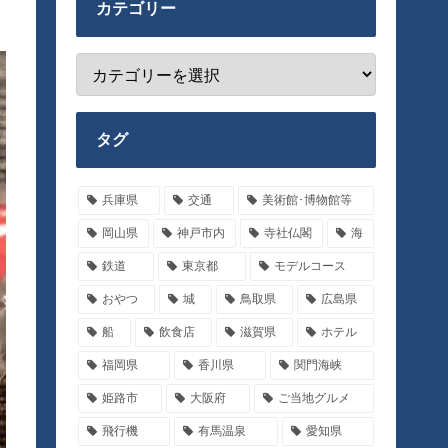
カテゴリー
タグ
兵庫県
交通
美術館･博物館等
岡山県
神戸市内
寺社仏閣
海
鉄道
東京都
モデルコース
おやつ
城
鳥取県
広島県
船
飲食店
滋賀県
ホテル
福岡県
香川県
関門海峡
姫路市
大阪府
ご当地グルメ
飛行機
有馬温泉
愛知県