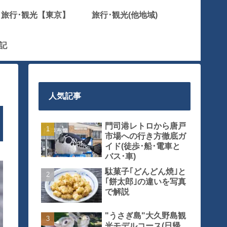
旅行･観光【東京】
旅行･観光(他地域)
記
人気記事
門司港レトロから唐戸
市場への行き方徹底ガ
イド(徒歩･船･電車と
バス･車)
駄菓子｢どんどん焼｣と
｢餅太郎｣の違いを写真
で解説
"うさぎ島"大久野島観
光モデルコース(日帰