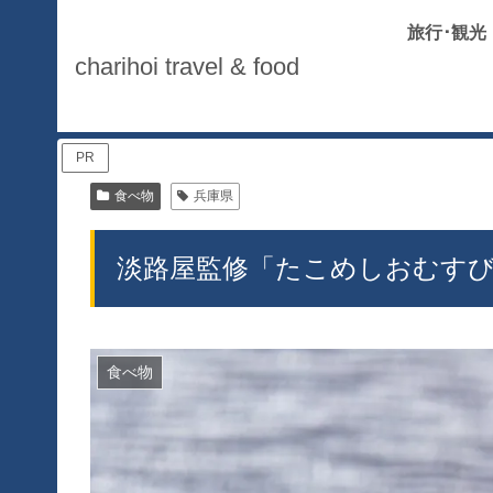
旅行･観光
charihoi travel & food
PR
食べ物
兵庫県
淡路屋監修「たこめしおむす
食べ物