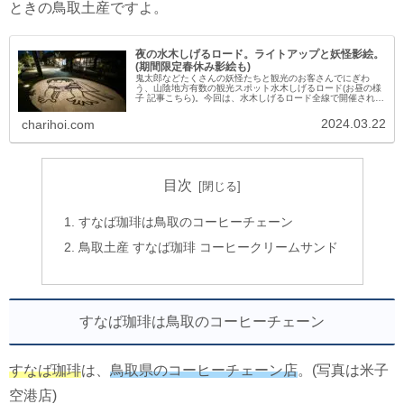
ときの鳥取土産ですよ。
夜の水木しげるロード。ライトアップと妖怪影絵。
(期間限定春休み影絵も)
鬼太郎などたくさんの妖怪たちと観光のお客さんでにぎわ
う、山陰地方有数の観光スポット水木しげるロード(お昼の様
子 記事こちら)。今回は、水木しげるロード全線で開催されて
いる夜のライトアップや妖怪影絵(期間限定の春休みバージョ
ン影絵も)の様子を...
2024.03.22
charihoi.com
目次
すなば珈琲は鳥取のコーヒーチェーン
鳥取土産 すなば珈琲 コーヒークリームサンド
すなば珈琲は鳥取のコーヒーチェーン
すなば珈琲
は、
鳥取県のコーヒーチェーン店
。(写真は米子
空港店)