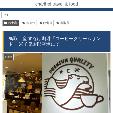
charihoi travel & food
PR
お土産
おやつ
飲食店
鳥取県
鳥取土産 すなば珈琲「コーヒークリームサン
ド」 米子鬼太郎空港にて
お土産