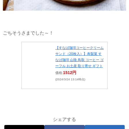
ごちそうさまでした～！
【すなば珈琲コーヒークリーム
サンド（20枚入）】寿製菓 す
なば珈琲 山陰 鳥取 コーヒー ゴ
ーフル お土産 取り寄せ ギフト
1512円
価格:
(2024/3/24 13:14時点)
シェアする