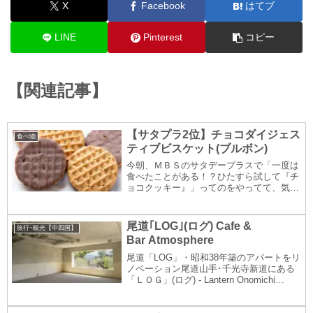
X
Facebook
はてブ
LINE
Pinterest
コピー
【関連記事】
【サタプラ2位】チョコダイジェス
食べ物
ティブビスケット(ブルボン)
今朝、ＭＢＳのサタデープラスで「一度は
食べたことがある！？ひたすら試して『チ
ョコクッキー』」ってのをやってて、気に
なったのでスーパーでチェック。１位の
ブルボン プレッツェルショコラは 見当た
らなかったんだけど、２位の ブルボン チ
尾道｢LOG｣(ログ) Cafe &
旅行･観光【中四国】
ョコダイ...
Bar Atmosphere
尾道「LOG」・昭和38年築のアパートをリ
ノベーション尾道山手･千光寺新道にある
「ＬＯＧ」(ログ) - Lantern Onomichi
Garden -。ホテル･カフェなどのある複合
施設です。立派な屋敷風の門をくぐり、和