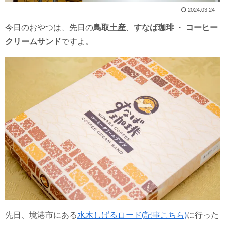
2024.03.24
今日のおやつは、先日の
鳥取土産
、
すなば珈琲
・
コーヒー
クリームサンド
ですよ。
先日、境港市にある
水木しげるロード(記事こちら)
に行った