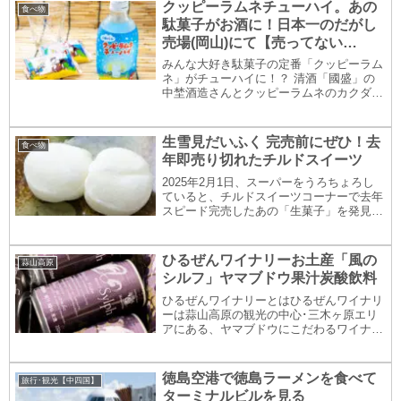
風の庭を通った先に...
クッピーラムネチューハイ。あの
食べ物
駄菓子がお酒に！日本一のだがし
売場(岡山)にて【売ってない
(2024.08.追記)】
みんな大好き駄菓子の定番「クッピーラム
ネ」がチューハイに！？ 清酒「國盛」の
中埜酒造さんとクッピーラムネのカクダイ
製菓さんが夢のコラボ！ 岡山にある巨大
駄菓子店「日本一のだがし売場」で買いま
した。＊この記事2024年5月時点での情報
生雪見だいふく 完売前にぜひ！去
食べ物
です。ご...
年即売り切れたチルドスイーツ
2025年2月1日、スーパーをうろちょろし
ていると、チルドスイーツコーナーで去年
スピード完売したあの「生菓子」を発見！
買ってきて食べてみました。去年あっとい
う間に完売した「生雪見だいふく」が今年
も！ロッテの人気アイス雪見だいふくが
ひるぜんワイナリーお土産「風の
蒜山高原
「生菓子」...
シルフ」ヤマブドウ果汁炭酸飲料
ひるぜんワイナリーとはひるぜんワイナリ
ーは蒜山高原の観光の中心･三木ヶ原エリ
アにある、ヤマブドウにこだわるワイナリ
ー。ワイン醸造施設にショップとカフェが
併設されています。風のシルフはヤマブド
ウ果汁使用のノンアルコール風のシルフ
徳島空港で徳島ラーメンを食べて
旅行･観光【中四国】
は、ひるぜんワ...
ターミナルビルを見る