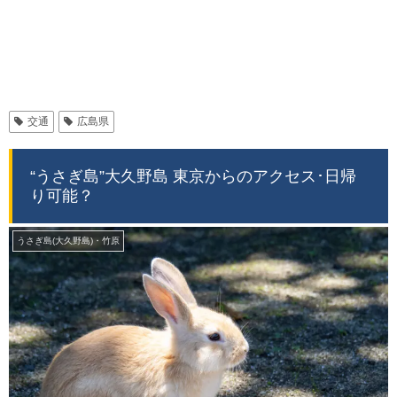
交通
広島県
“うさぎ島”大久野島 東京からのアクセス･日帰
り可能？
うさぎ島(大久野島)・竹原