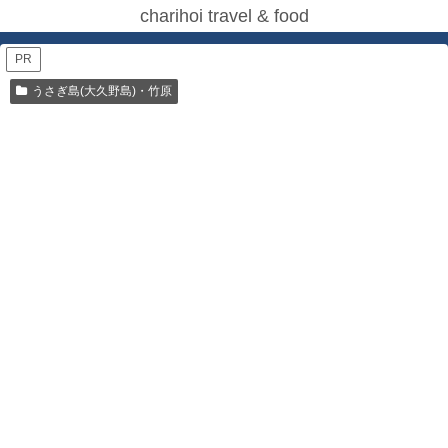
charihoi travel & food
PR
うさぎ島(大久野島)・竹原