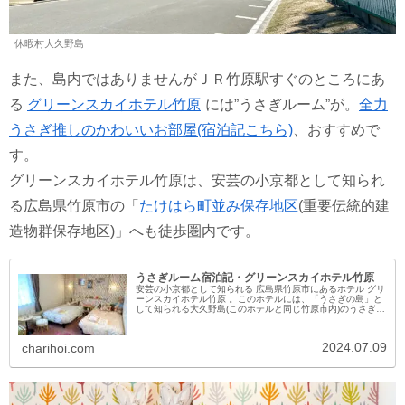
休暇村大久野島
また、島内ではありませんがＪＲ竹原駅すぐのところにあ
る
グリーンスカイホテル竹原
には”うさぎルーム”が。
全力
うさぎ推しのかわいいお部屋(宿泊記こちら)
、おすすめで
す。
グリーンスカイホテル竹原は、安芸の小京都として知られ
る広島県竹原市の「
たけはら町並み保存地区
(重要伝統的建
造物群保存地区)」へも徒歩圏内です。
うさぎルーム宿泊記・グリーンスカイホテル竹原
安芸の小京都として知られる 広島県竹原市にあるホテル グリ
ーンスカイホテル竹原 。このホテルには、「うさぎの島」と
して知られる大久野島(このホテルと同じ竹原市内)のうさぎた
ちをイメージしたコンセプトルーム うさぎルームが。大久野
島ファン・う...
2024.07.09
charihoi.com