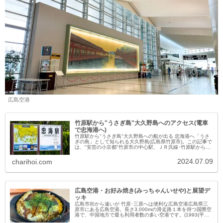
広島空港
竹原駅から"うさぎ島"大久野島へのアクセス(電車
で忠海港へ)
竹原駅から"うさぎ島"大久野島への船が出る 忠海港へ「うさ
ぎの島」として知られる大久野島(広島県竹原市)。この記事で
は、"安芸の小京都"竹原市の中心駅、ＪＲ呉線･竹原駅から大
久野島へのアクセス(ＪＲ＋徒歩で忠海港へ)についてご案
内。"地方の...
2024.07.09
charihoi.com
広島空港・お好み焼き(みっちゃんいせや)と展望デ
ッキ
広島市街から遠いが 竹原･三原へは便利な広島空港広島県三
原市にある広島空港。長さ3,000mの滑走路１本を持つ国際空
港で、中国地方で最も利用者数の多い空港です。(1993(平成
5)年10月開港)今日は、ここ広島空港で 広島風お好み焼きを食