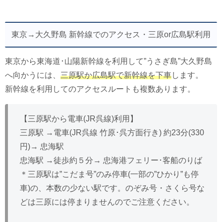
東京→大久野島 新幹線でのアクセス・三原or広島駅利用
東京から東海道･山陽新幹線を利用して”うさぎ島”大久野島
へ向かうには、
三原駅か広島駅で新幹線を下車
します。
新幹線を利用してのアクセスルートも複数あります。
【三原駅から電車(JR呉線)利用】
三原駅 →電車(JR呉線 竹原･呉方面行き) 約23分(330
円)→ 忠海駅
忠海駅 →徒歩約５分→ 忠海港フェリー･客船のりば
＊三原駅は”こだま号”のみ停車(一部の”ひかり”も停
車)の、本数の少ない駅です。のぞみ号・さくら号な
どは三原には停まりませんのでご注意ください。