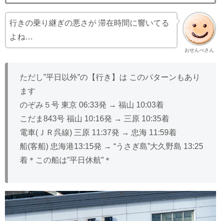
行きの乗り継ぎの悪さが 滞在時間に響いてる
よね…
おせんべさん
ただし”平日以外”の【行き】は このパターンもあり
ます
のぞみ５号 東京 06:33発 → 福山 10:03着
こだま843号 福山 10:16発 → 三原 10:35着
電車(ＪＲ呉線) 三原 11:37発 → 忠海 11:59着
船(客船) 忠海港13:15発 → “うさぎ島”大久野島 13:25
着＊この船は”平日休航”＊