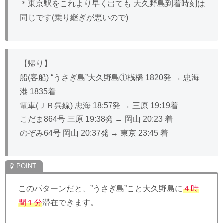
＊東京駅をこれより早く出ても 大久野島到着時刻は
同じです(乗り継ぎが悪いので)
【帰り】
船(客船) “うさぎ島”大久野島①桟橋 1820発 → 忠海
港 1835着
電車(ＪＲ呉線) 忠海 18:57発 → 三原 19:19着
こだま864号 三原 19:38発 → 岡山 20:23 着
のぞみ64号 岡山 20:37発 → 東京 23:45 着
このパターンだと、”うさぎ島”こと大久野島に
４時
間１分
滞在できます。