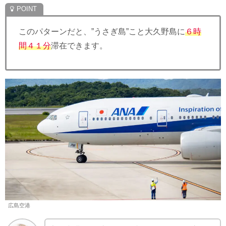
このパターンだと、”うさぎ島”こと大久野島に
６時
間４１分
滞在できます。
広島空港