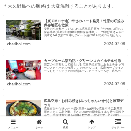
＊大久野島への航路は 大変混雑することがあります。
【嵐 CMロケ地】幸せのハート発見！竹原の町並み
保存地区を散策
安芸の小京都として知られる広島県竹原市「たけはら町並み
保存地区(重要伝統的建造物群保存地区)」。竹原は嵐さんが出
演するJAL先得CM 幸せのハート編(2019年)のロケ地となった
ことでも知られています。「幸せのハート」をはじめとする
ロケ地を...
2024.07.08
charihoi.com
カープルーム宿泊記・グリーンスカイホテル竹原
安芸の小京都として知られる 広島県竹原市にあるホテル グリ
ーンスカイホテル竹原 。このホテルには、広島カープをイメ
ージしたインテリアの特別ルーム カープルームが。広島カー
プファン必泊のこの特別室"カープルーム"の様子を写真盛り
だくさんでお届...
2024.07.08
charihoi.com
広島空港・お好み焼き(みっちゃんいせや)と展望デ
ッキ
広島市街から遠いが 竹原･三原へは便利な広島空港広島県三
原市にある広島空港。長さ3,000mの滑走路１本を持つ国際空
港で、中国地方で最も利用者数の多い空港です。(1993(平成
5)年10月開港)今日は、ここ広島空港で 広島風お好み焼きを食
べ...
2024.08.19
charihoi.com
メニュー
ホーム
検索
トップ
サイドバー