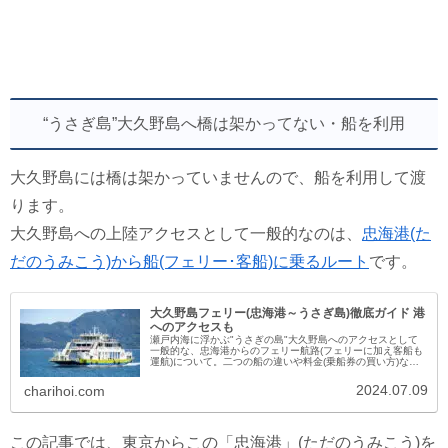
“うさぎ島”大久野島へ橋は架かってない・船を利用
大久野島には橋は架かっていませんので、船を利用して渡
ります。
大久野島への上陸アクセスとして一般的なのは、
忠海港(た
だのうみこう)から船(フェリー･客船)に乗るルート
です。
大久野島フェリー(忠海港～うさぎ島)徹底ガイド 港
へのアクセスも
瀬戸内海に浮かぶ"うさぎの島"大久野島へのアクセスとして
一般的な、忠海港からのフェリー航路(フェリーに加え客船も
運航)について。二つの船の違いや料金(乗船券の買い方)など
はもちろん、最寄り駅から港への徒歩アクセスルートや港売
店の様子・混雑状...
2024.07.09
charihoi.com
この記事では、東京からこの「忠海港」(ただのうみこう)を