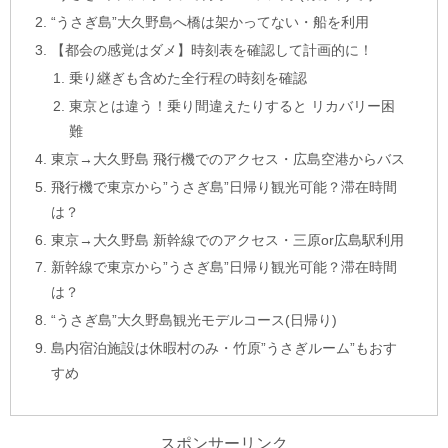
“うさぎ島”大久野島へ橋は架かってない・船を利用
【都会の感覚はダメ】時刻表を確認して計画的に！
乗り継ぎも含めた全行程の時刻を確認
東京とは違う！乗り間違えたりすると リカバリー困
難
東京→大久野島 飛行機でのアクセス・広島空港からバス
飛行機で東京から”うさぎ島”日帰り観光可能？滞在時間
は？
東京→大久野島 新幹線でのアクセス・三原or広島駅利用
新幹線で東京から”うさぎ島”日帰り観光可能？滞在時間
は？
“うさぎ島”大久野島観光モデルコース(日帰り)
島内宿泊施設は休暇村のみ・竹原”うさぎルーム”もおす
すめ
スポンサーリンク