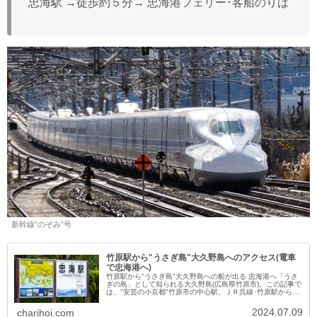
忠海駅 →徒歩約５分→ 忠海港フェリー･客船のりば
新幹線”のぞみ”号
竹原駅から"うさぎ島"大久野島へのアクセス(電車
で忠海港へ)
竹原駅から"うさぎ島"大久野島への船が出る 忠海港へ「うさ
ぎの島」として知られる大久野島(広島県竹原市)。この記事で
は、"安芸の小京都"竹原市の中心駅、ＪＲ呉線･竹原駅から大
久野島へのアクセス(ＪＲ＋徒歩で忠海港へ)についてご案
内。"地方の...
2024.07.09
charihoi.com