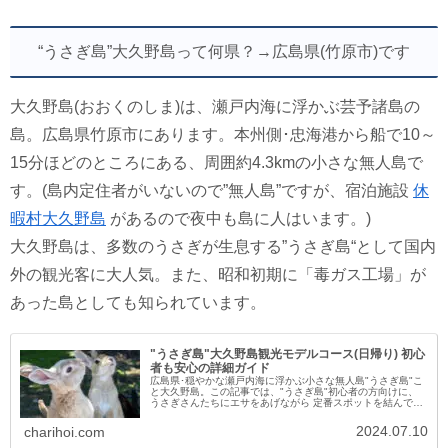
“うさぎ島”大久野島って何県？→広島県(竹原市)です
大久野島(おおくのしま)は、瀬戸内海に浮かぶ芸予諸島の
島。広島県竹原市にあります。本州側･忠海港から船で10～
15分ほどのところにある、周囲約4.3kmの小さな無人島で
す。(島内定住者がいないので”無人島”ですが、宿泊施設
休
暇村大久野島
があるので夜中も島に人はいます。)
大久野島は、多数のうさぎが生息する”うさぎ島“として国内
外の観光客に大人気。また、昭和初期に「毒ガス工場」が
あった島としても知られています。
"うさぎ島"大久野島観光モデルコース(日帰り) 初心
者も安心の詳細ガイド
広島県･穏やかな瀬戸内海に浮かぶ小さな無人島"うさぎ島"こ
と大久野島。この記事では、"うさぎ島"初心者の方向けに、
うさぎさんたちにエサをあげながら 定番スポットを結んで島
の南側を歩く日帰りモデルコースを、写真盛りだくさんでご
紹介します。広島...
2024.07.10
charihoi.com