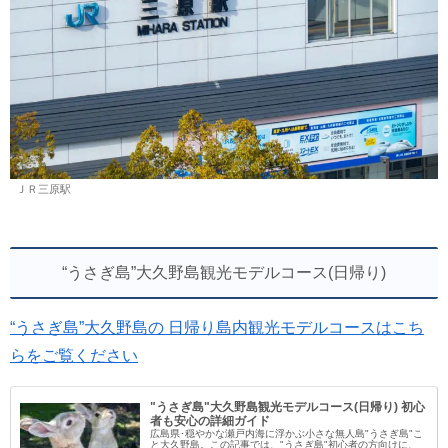
ＪＲ三原駅
“うさぎ島”大久野島観光モデルコース(日帰り)
“うさぎ島”大久野島の 日帰り島内観光モデルコースはこち
らをご覧ください
"うさぎ島"大久野島観光モデルコース(日帰り) 初心
者も安心の詳細ガイド
広島県･穏やかな瀬戸内海に浮かぶ小さな無人島"うさぎ島"こ
と大久野島。この記事では、"うさぎ島"初心者の方向けに、