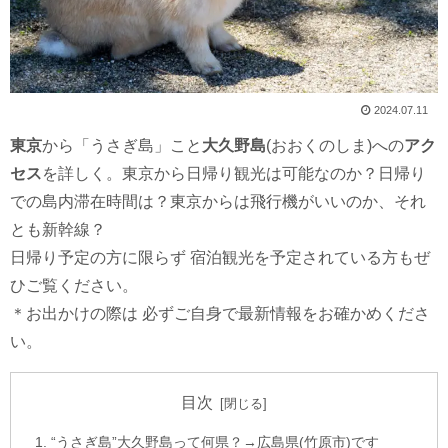
2024.07.11
東京
から「うさぎ島」こと
大久野島
(おおくのしま)への
アク
セス
を詳しく。東京から日帰り観光は可能なのか？日帰り
での島内滞在時間は？東京からは飛行機がいいのか、それ
とも新幹線？
日帰り予定の方に限らず 宿泊観光を予定されている方もぜ
ひご覧ください。
＊お出かけの際は 必ずご自身で最新情報をお確かめくださ
い。
目次
“うさぎ島”大久野島って何県？→広島県(竹原市)です