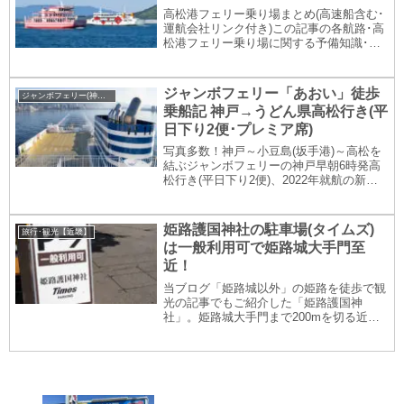
高松港フェリー乗り場まとめ(高速船含む･
運航会社リンク付き)この記事の各航路･高
松港フェリー乗り場に関する予備知識･ご
注意この記事に記載の航路は全て「徒歩乗
船」ができます。車の有無に関係なく人だ
けでの乗船が可能です。この記事に記載の
ジャンボフェリー「あおい」徒歩
ジャンボフェリー(神戸～高松)
「高速船...
乗船記 神戸→うどん県高松行き(平
日下り2便･プレミア席)
写真多数！神戸～小豆島(坂手港)～高松を
結ぶジャンボフェリーの神戸早朝6時発高
松行き(平日下り2便)、2022年就航の新船
「あおい」乗船記。ターミナルビルの様
子・あおい船内プレミアエリアのカフェや
ジャンボフェリー名物うどんコーナーなど
姫路護国神社の駐車場(タイムズ)
旅行･観光【近畿】
などをご紹介。
は一般利用可で姫路城大手門至
近！
当ブログ「姫路城以外」の姫路を徒歩で観
光の記事でもご紹介した「姫路護国神
社」。姫路城大手門まで200mを切る近さ
の姫路護国神社の駐車場は、実は「一般利
用可」。写真でご紹介します。姫路護国神
社の駐車場は一般利用可能な「タイムズ姫
路護国神社」姫...