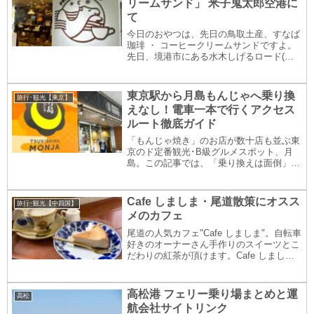
リームサンド」 米子鬼太郎空港に
て
今日のおやつは、先日の鳥取土産、すなば
珈琲 ・ コーヒークリームサンドですよ。
先日、境港市にある水木しげるロード(記
事こちら)に行ったときの鳥取土産です
よ。すなば珈琲は鳥取のコーヒーチェーン
すなば珈琲は、鳥取県のコーヒーチェーン
東京駅から月島もんじゃへ乗り換
旅行･観光【東京】
店。(写真は...
えなし！電車一本で行くアクセス
ルート徹底ガイド
「もんじゃ焼き」のお店が数十店も並ぶ東
京のド定番観光･B級グルメスポット、月
島。この記事では、「乗り換えは面倒」
「乗り換えがよく分からないので不安」な
方向けに、「東京駅から月島へ乗り換えな
し！電車一本乗るだけ！」で向かう らく
Cafe しましま・尾道散策にオスス
旅行･観光【中四国】
らく月島(月島...
メのカフェ
尾道の人気カフェ"Cafe しましま"。自転車
好きのオーナーさん手作りのスイーツとこ
だわりの紅茶が頂けます。Cafe しましま
尾道本通り商店街の人気カフェ広島県尾道
市、尾道本通り商店街にある人気のカフ
ェ"Cafe しましま"。ロゴは、本州...
高松港 フェリー乗り場まとめと運
高松
航会社サイトリンク