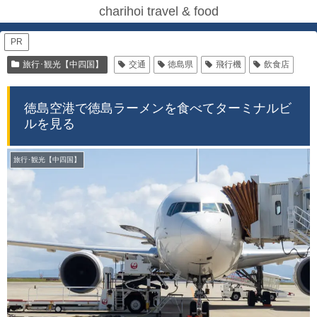
charihoi travel & food
PR
旅行･観光【中四国】
交通
徳島県
飛行機
飲食店
徳島空港で徳島ラーメンを食べてターミナルビ
ルを見る
旅行･観光【中四国】