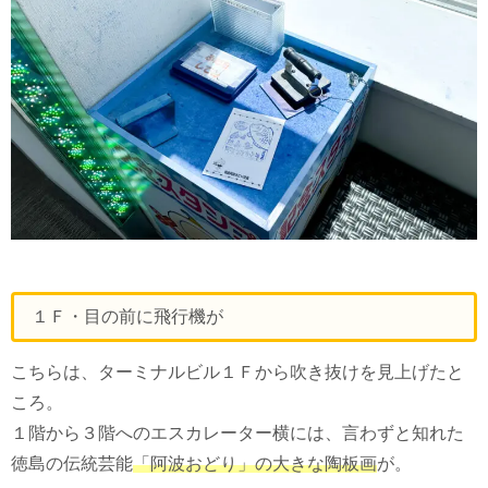
１Ｆ・目の前に飛行機が
こちらは、ターミナルビル１Ｆから吹き抜けを見上げたと
ころ。
１階から３階へのエスカレーター横には、言わずと知れた
徳島の伝統芸能
「阿波おどり」の大きな陶板画
が。