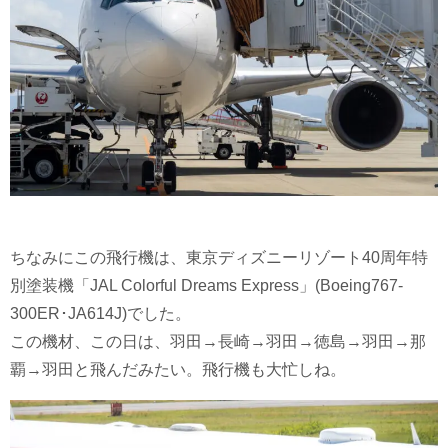
ちなみにこの飛行機は、東京ディズニーリゾート40周年特
別塗装機「JAL Colorful Dreams Express」(Boeing767-
300ER･JA614J)でした。
この機材、この日は、羽田→長崎→羽田→徳島→羽田→那
覇→羽田と飛んだみたい。飛行機も大忙しね。