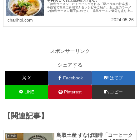
「徳島ラーメン」にトッピングされる「豚バラ肉の甘辛煮」
を自宅で簡単に再現できるレシピをご紹介。お土産のラーメ
ン(徳島ラーメン麺王)にのせて、徳島ラーメン気分を盛り上げ
てみました。
2024.05.26
charihoi.com
スポンサーリンク
シェアする
X
Facebook
はてブ
LINE
Pinterest
コピー
【関連記事】
鳥取土産 すなば珈琲「コーヒーク
お土産