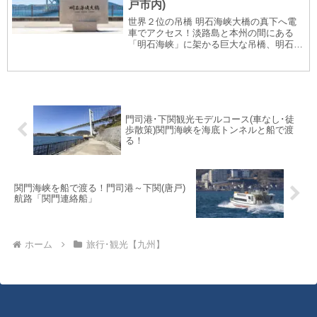
戸市内)
世界２位の吊橋 明石海峡大橋の真下へ電
車でアクセス！淡路島と本州の間にある
「明石海峡」に架かる巨大な吊橋、明石海
峡大橋。吊橋の規模を表す中央支間(主塔
間の距離)は1,991mで、世界２位の長さの
吊橋です。ついこの前まで「世界最長」の
吊橋だっ...
門司港･下関観光モデルコース(車なし･徒
歩散策)関門海峡を海底トンネルと船で渡
る！
関門海峡を船で渡る！門司港～下関(唐戸)
航路「関門連絡船」
ホーム
旅行･観光【九州】