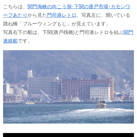
こちらは、
関門海峡の向こう側･下関の唐戸市場･カモンワ
ーフあたり
から見た
門司港レトロ
。写真左に、開いている
跳ね橋「ブルーウィングもじ」が見えています。
写真右下の船は、下関(唐戸桟橋)と門司港レトロを結ぶ
関門
連絡船
です。