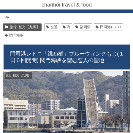
charihoi travel & food
PR
旅行･観光【九州】
交通
海
福岡県
門司港レトロ
関門海峡
門司港レトロ「跳ね橋」ブルーウィングもじ(１
日６回開閉) 関門海峡を望む恋人の聖地
旅行･観光【九州】