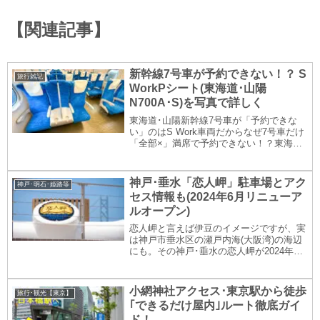
【関連記事】
新幹線7号車が予約できない！？ S
旅行雑記
WorkPシート(東海道･山陽
N700A･S)を写真で詳しく
東海道･山陽新幹線7号車が「予約できな
い」のはS Work車両だからなぜ7号車だけ
「全部×」満席で予約できない！？東海道･
山陽新幹線の普通車指定席を「ＥＸサービ
ス（エクスプレス予約･スマートＥＸ）」
などでネット予約するときに「7号車が予
神戸･垂水「恋人岬」駐車場とアク
神戸･明石･姫路等
約で...
セス情報も(2024年6月リニューア
ルオープン)
恋人岬と言えば伊豆のイメージですが、実
は神戸市垂水区の瀬戸内海(大阪湾)の海辺
にも。その神戸･垂水の恋人岬が2024年6
月12日「恋人の日」にリニューアルオープ
ン！アクセスや駐車場情報も含め、写真盛
りだくさんでご紹介します。
小網神社アクセス･東京駅から徒歩
旅行･観光【東京】
｢できるだけ屋内｣ルート徹底ガイ
ド！