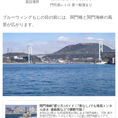
架設場所
門司港レトロ 第一船溜まり
ブルーウィングもじの目の前には、関門橋と関門海峡の風
景が広がります。
関門海峡｢渡り方｣ガイド！｢車なし｣でも海底トンネ
ル歩き･連絡船などで横断可能！
本州(山口県)と九州(福岡県)の間にある｢関門海峡｣。下関･唐戸
市場や門司港レトロなど見どころの多い関門海峡エリアで、