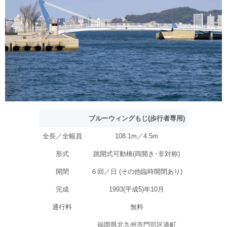
ブルーウィングもじ(歩行者専用)
全長／全幅員
108.1m／4.5m
形式
跳開式可動橋(両開き･非対称)
開閉
６回／日 (その他臨時開閉あり)
完成
1993(平成5)年10月
通行料
無料
福岡県北九州市門司区港町