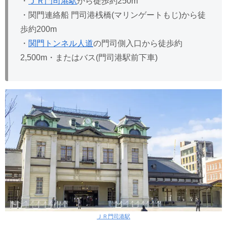
・
ＪＲ門司港駅
から徒歩約250m
・関門連絡船 門司港桟橋(マリンゲートもじ)から徒
歩約200m
・
関門トンネル人道
の門司側入口から徒歩約
2,500m・またはバス(門司港駅前下車)
ＪＲ門司港駅