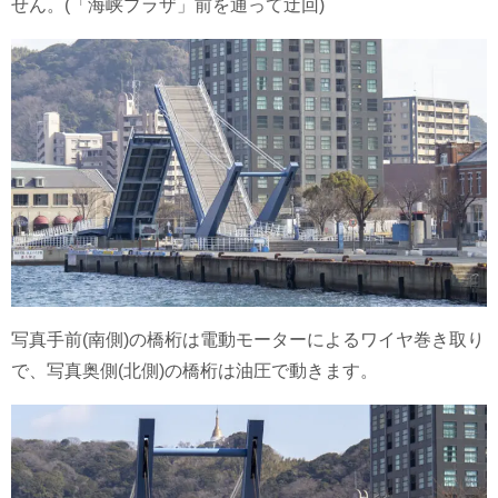
せん。(「海峡プラザ」前を通って迂回)
写真手前(南側)の橋桁は電動モーターによるワイヤ巻き取り
で、写真奥側(北側)の橋桁は油圧で動きます。