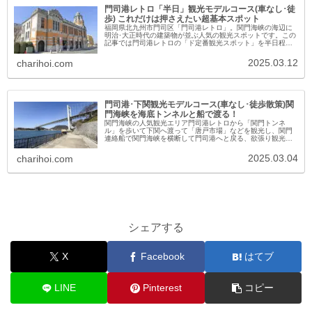
門司港レトロ「半日」観光モデルコース(車なし･徒
歩) これだけは押さえたい超基本スポット
福岡県北九州市門司区「門司港レトロ」。関門海峡の海辺に
明治･大正時代の建築物が並ぶ人気の観光スポットです。この
記事では門司港レトロの「ド定番観光スポット」を半日程度
でさくっと巡るモデルコースをご紹介します。門司港レトロ
「半日」観光モデルコー...
2025.03.12
charihoi.com
門司港･下関観光モデルコース(車なし･徒歩散策)関
門海峡を海底トンネルと船で渡る！
関門海峡の人気観光エリア門司港レトロから「関門トンネ
ル」を歩いて下関へ渡って「唐戸市場」などを観光し、関門
連絡船で関門海峡を横断して門司港へと戻る、欲張り観光モ
デルコースのご紹介。「海底トンネルを歩いて九州から本州
へ」「連絡船で関門海峡横断...
2025.03.04
charihoi.com
シェアする
X
Facebook
はてブ
LINE
Pinterest
コピー