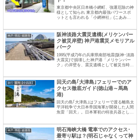
東京都中央区日本橋小網町、強運厄除の神
様として知られ 東京都内最強パワースポ
ットとも言われる「小網神社」(こあみじ
んじゃ)。この記事では、小網神社への東
京駅からの徒歩アクセス「できるだけ屋内
(地下通路)を通って行く」ルートを徹底ガ
阪神淡路大震災遺構(メリケンパー
神戸･明石･姫路等
イドします...
ク被災岸壁) 神戸港震災メモリアル
パーク
1995(平成7)年の兵庫県南部地震(阪神･淡路
大震災)で損壊した神戸港「メリケンパー
ク」の岸壁を、震災遺構として被災当時の
姿のまま保存展示する屋外見学施設「神戸
港震災メモリアルパーク」をご紹介しま
す。
回天の島｢大津島｣フェリーでのア
旅行･観光【中四国】
クセス徹底ガイド(徳山港～馬島
港)
回天の島｢大津島｣はフェリーで渡る離島太
平洋戦争で大日本帝国海軍が開発した人間
魚雷「回天」。日本軍初の特攻兵器として
知られるこの人間魚雷「回天」の訓練施設
が、瀬戸内海に浮かぶ離島大津島(おおづ
しま・山口県周南市)にありました。現在
明石海峡大橋 電車でのアクセス･
神戸･明石･姫路等
でも人間魚...
最寄り駅は？(明石じゃなくって神