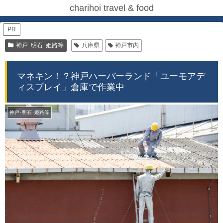
charihoi travel & food
PR
神戸･明石･姫路等
兵庫県
神戸市内
マネキン！？神戸ハーバーランド「ユーモアデ
ィスプレイ」倉庫で作業中
神戸･明石･姫路等