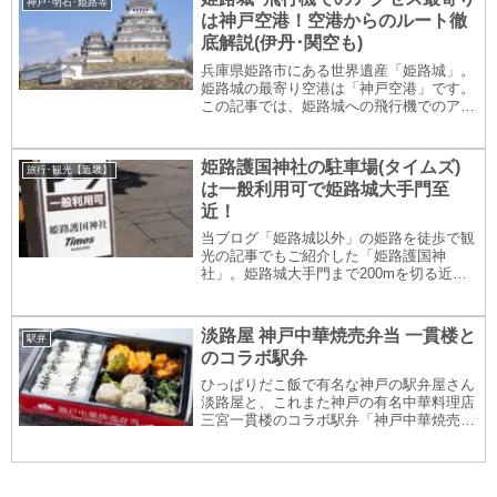
神戸･明石･姫路等
は神戸空港！空港からのルート徹
底解説(伊丹･関空も)
兵庫県姫路市にある世界遺産「姫路城」。
姫路城の最寄り空港は「神戸空港」です。
この記事では、姫路城への飛行機でのアク
セス、神戸空港から姫路城までへのルート
を詳しくご案内します(大阪伊丹空港･関西
空港についてもご案内)。姫路城へ飛行機
姫路護国神社の駐車場(タイムズ)
旅行･観光【近畿】
でのアクセ...
は一般利用可で姫路城大手門至
近！
当ブログ「姫路城以外」の姫路を徒歩で観
光の記事でもご紹介した「姫路護国神
社」。姫路城大手門まで200mを切る近さ
の姫路護国神社の駐車場は、実は「一般利
用可」。写真でご紹介します。姫路護国神
社の駐車場は一般利用可能な「タイムズ姫
淡路屋 神戸中華焼売弁当 一貫楼と
駅弁
路護国神社」姫...
のコラボ駅弁
ひっぱりだこ飯で有名な神戸の駅弁屋さん
淡路屋と、これまた神戸の有名中華料理店
三宮一貫楼のコラボ駅弁「神戸中華焼売弁
当」を食べてみました。今回も写真盛りだ
くさんでお送りします。ぜひ最後までお付
き合いください！淡路屋と一貫楼 老舗同
士のコラボ駅...