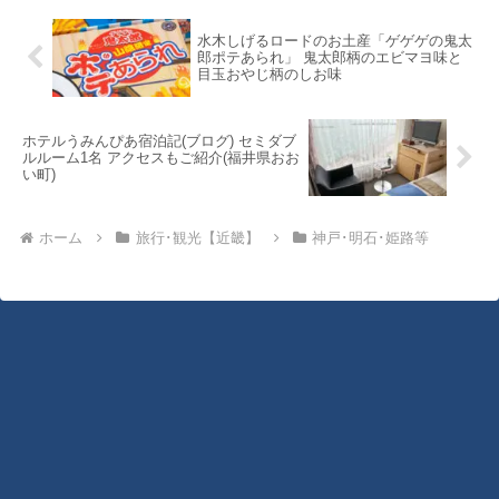
水木しげるロードのお土産「ゲゲゲの鬼太
郎ポテあられ」 鬼太郎柄のエビマヨ味と
目玉おやじ柄のしお味
ホテルうみんぴあ宿泊記(ブログ) セミダブ
ルルーム1名 アクセスもご紹介(福井県おお
い町)
ホーム
旅行･観光【近畿】
神戸･明石･姫路等