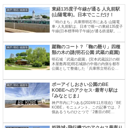
東経135度子午線が通る 人丸前駅
神戸･明石･姫路等
(山陽電車)。日本でここだけ！
「時のまち」兵庫県明石市にある 山陽電
車･人丸前駅は、日本で唯一の東経135度子
午線(日本標準時子午線)が通る鉄道駅。ホ
ーム上にある子午線表示等 人丸前駅の様
子を、神戸からのアクセス情報とともに
写真盛りだくさんでご紹介します。山陽電
蹴鞠のコート？「鞠の懸り」四種
神戸･明石･姫路等
車人丸...
類の木の謎(明石公園 武蔵の庭園)
明石城「武蔵の庭園」(宮本武蔵設計の樹
木屋敷再現)明石城跡の中堀の内側を都市
公園として整備した「兵庫県立明石公
園」。明石城 中堀重要文化財の隅櫓が建
つ明石城本丸の南側、明石城の「三の丸」
だった場所に…2004(平成16)年3月にオー
ポーアイしおさい公園のBE
神戸･明石･姫路等
プンした...
KOBEへのアクセス･最寄り駅は
｢みなとじま｣
神戸市内に7つある(2024年11月現在)「BE
KOBE」モニュメント。この記事では、7
個あるうちのひとつで「2番目のBE
KOBE」(超有名なメリケンパークのBE
KOBEの次にできた)として知られるポーア
イしおさい公園(神戸市中央区)...
姫路城･飛行機でのアクセス最寄り