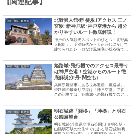
【関連記事】
北野異人館街｢徒歩｣アクセス 三ノ
神戸･明石･姫路等
宮駅･新神戸駅･神戸空港から 超分
かりやすいルート徹底解説！
神戸の人気観光スポットのひとつ「北野異
人館街」。明治時代から大正時代にかけて
建てられたレトロな洋風住宅が残る街で
す。徒歩でアクセスする場合の最寄り駅は
神戸最大のターミナル･三宮駅 または新幹
線が発着する新神戸駅なのですが、どちら
姫路城･飛行機でのアクセス最寄り
神戸･明石･姫路等
も大きな駅な...
は神戸空港！空港からのルート徹
底解説(伊丹･関空も)
兵庫県姫路市にある世界遺産「姫路城」。
姫路城の最寄り空港は「神戸空港」です。
この記事では、姫路城への飛行機でのアク
セス、神戸空港から姫路城までへのルート
を詳しくご案内します(大阪伊丹空港･関西
空港についてもご案内)。姫路城へ飛行機
明石城跡「巽櫓」「坤櫓」と明石
神戸･明石･姫路等
でのアクセ...
公園展望台
明石城跡(兵庫県立明石公園)ＪＲ明石駅・
山陽明石駅の北側すぐにある明石城跡(兵
庫県立明石公園)。ＪＲ明石駅の改札口か