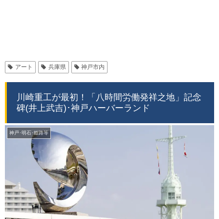
アート
兵庫県
神戸市内
川崎重工が最初！「八時間労働発祥之地」記念
碑(井上武吉)･神戸ハーバーランド
神戸･明石･姫路等