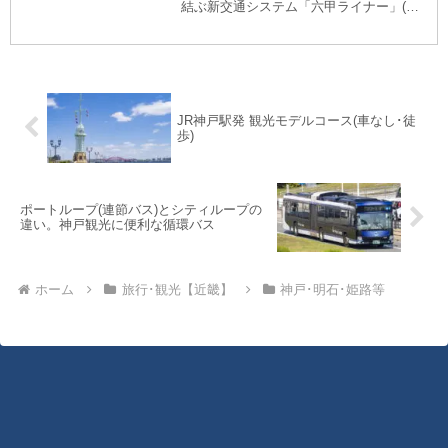
結ぶ新交通システム「六甲ライナー」(神
戸新交通六甲アイランド線)。この記事で
は、六甲ライナーのお得な「一日乗車券」
を活用し、六甲ライナー沿線の観光地を巡
る神戸観光モ...
JR神戸駅発 観光モデルコース(車なし･徒
歩)
ポートループ(連節バス)とシティループの
違い。神戸観光に便利な循環バス
ホーム
旅行･観光【近畿】
神戸･明石･姫路等