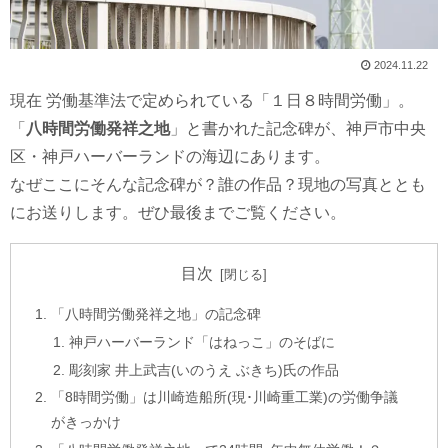
2024.11.22
現在 労働基準法で定められている「１日８時間労働」。
「
八時間労働発祥之地
」と書かれた記念碑が、神戸市中央
区・神戸ハーバーランドの海辺にあります。
なぜここにそんな記念碑が？誰の作品？現地の写真ととも
にお送りします。ぜひ最後までご覧ください。
目次
「八時間労働発祥之地」の記念碑
神戸ハーバーランド「はねっこ」のそばに
彫刻家 井上武吉(いのうえ ぶきち)氏の作品
「8時間労働」は川崎造船所(現･川崎重工業)の労働争議
がきっかけ