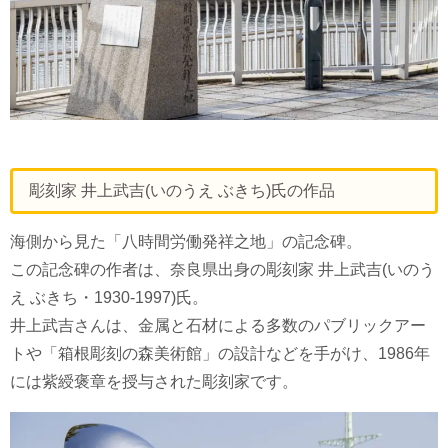
彫刻家 井上武吉(いのうえ ぶきち)氏の作品
海側から見た「八時間労働発祥之地」の記念碑。
この記念碑の作者は、奈良県出身の彫刻家 井上武吉(いのう
え ぶきち・1930-1997)氏。
井上武吉さんは、金属と石材による多数のパブリックアー
トや「箱根彫刻の森美術館」の設計などを手がけ、1986年
には紫綬褒章を授与された彫刻家です。