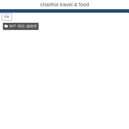
charihoi travel & food
PR
神戸･明石･姫路等