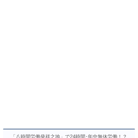
「八時間労働発祥之地」で24時間･年中無休労働！？