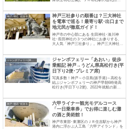
らこの入口(明石城太鼓門跡)まで、徒歩わ
ずか150mほどです。(ピオレ明石改札利用
の場合)明石城の中堀の内側が 兵庫県立明
神戸三社参りの順番は？三大神社
神戸･明石･姫路等
石...
を電車で巡る！最寄り駅･出口まで
地元民が徹底ガイド！
神戸市の中心部にある 生田神社･湊川神
社･長田神社の３つの神社にお参りする、
大人気「神戸三社参り」。神戸三大神社を
巡る順番を「徒歩距離の短さ」「巡る効
率」「分かりやすさ」で決めたモデルコー
スをご紹介。乗る電車はもちろん駅出口ま
ジャンボフェリー「あおい」徒歩
ジャンボフェリー(神戸～高松)
で詳しく、徒歩...
乗船記 神戸→うどん県高松行き(平
日下り2便･プレミア席)
写真多数！神戸～小豆島(坂手港)～高松を
結ぶジャンボフェリーの神戸早朝6時発高
松行き(平日下り2便)、2022年就航の新船
「あおい」乗船記。ターミナルビルの様
子・あおい船内プレミアエリアのカフェや
ジャンボフェリー名物うどんコーナーなど
六甲ライナー観光モデルコース
神戸･明石･姫路等
などをご紹介。
「一日乗車券」でお得に楽しむ灘
の酒と美術館！
神戸市東部･東灘区のＪＲ住吉駅から神戸
港内に浮かぶ人工島「六甲アイランド」を