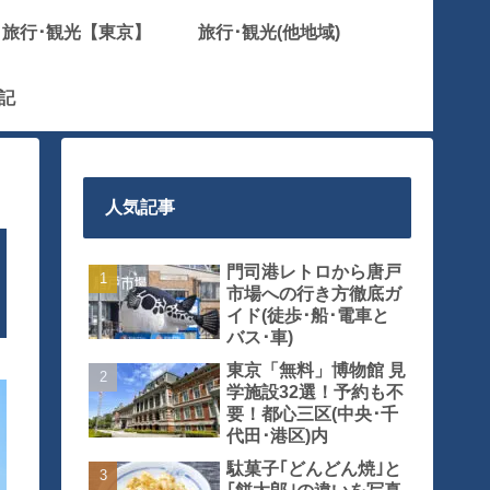
旅行･観光【東京】
旅行･観光(他地域)
記
人気記事
門司港レトロから唐戸
市場への行き方徹底ガ
イド(徒歩･船･電車と
バス･車)
東京「無料」博物館 見
学施設32選！予約も不
要！都心三区(中央･千
代田･港区)内
駄菓子｢どんどん焼｣と