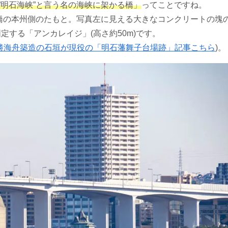
”明石海峡”と言う名の海峡に架かる橋」
ってことですね。
橋の本州側のたもと。写真左に見える大きなコンクリートの塊
する「アンカレイジ」(高さ約50m)です。
勝海舟築造の石垣が現役の「明石藩舞子台場跡」記事こちら
)。