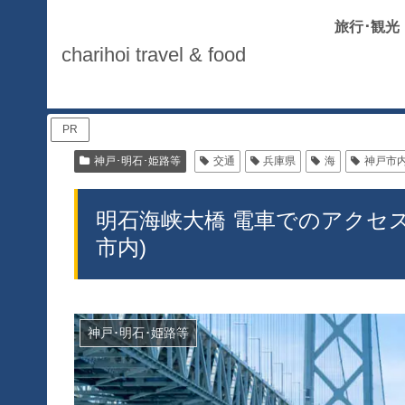
旅行･観光
charihoi travel & food
PR
神戸･明石･姫路等
交通
兵庫県
海
神戸市
明石海峡大橋 電車でのアクセ
市内)
神戸･明石･姫路等