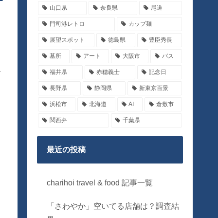
山口県
奈良県
尾道
門司港レトロ
カップ麺
展望スポット
徳島県
豊臣秀長
墓所
アート
大阪市
バス
介
福井県
赤穂義士
記念日
長野県
静岡県
新東京百景
浜松市
北海道
AI
倉敷市
関西弁
千葉県
最近の投稿
charihoi travel & food 記事一覧
「さわやか」空いてる店舗は？調査結