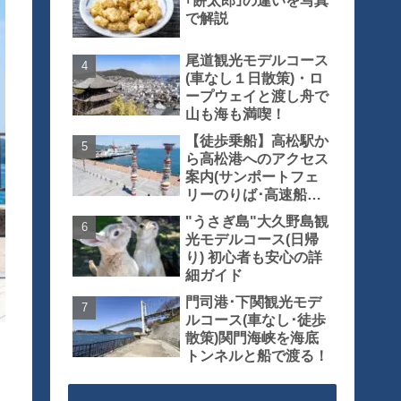
｢餅太郎｣の違いを写真
で解説
尾道観光モデルコース
(車なし１日散策)・ロ
ープウェイと渡し舟で
山も海も満喫！
【徒歩乗船】高松駅か
ら高松港へのアクセス
案内(サンポートフェ
リーのりば･高速船の
りば)
"うさぎ島"大久野島観
光モデルコース(日帰
り) 初心者も安心の詳
細ガイド
門司港･下関観光モデ
ルコース(車なし･徒歩
散策)関門海峡を海底
トンネルと船で渡る！