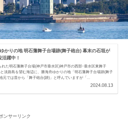
ゆかりの地 明石藩舞子台場跡(舞子砲台) 幕末の石垣が
役活躍中！
られた明石藩舞子台場(神戸市垂水区)神戸市の西部･垂水区東舞子
)と淡路島を望む海辺に、勝海舟ゆかりの地「明石藩舞子台場跡(舞子
地元では昔から「舞子砲台(跡)」と呼んでいますが「...
2024.08.13
ポンサーリンク