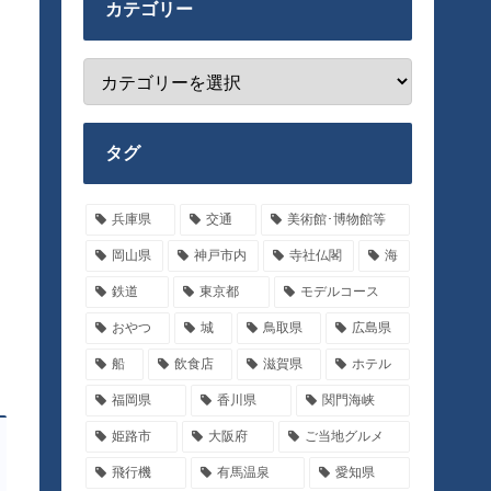
カテゴリー
タグ
兵庫県
交通
美術館･博物館等
岡山県
神戸市内
寺社仏閣
海
鉄道
東京都
モデルコース
おやつ
城
鳥取県
広島県
船
飲食店
滋賀県
ホテル
福岡県
香川県
関門海峡
姫路市
大阪府
ご当地グルメ
飛行機
有馬温泉
愛知県