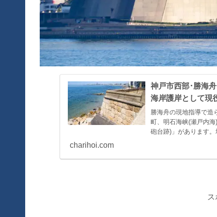
神戸市西部･勝海舟
海岸護岸として現
勝海舟の現地指導で造
町、明石海峡(瀬戸内海
砲台跡)」があります。
charihoi.com
ス