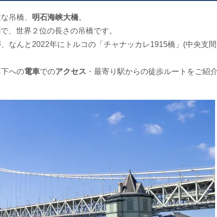
大な吊橋、
明石海峡大橋
。
1mで、世界２位の長さの吊橋です。
なんと2022年にトルコの「チャナッカレ1915橋」(中央支間
真下への
電車
での
アクセス
・最寄り駅からの徒歩ルートをご紹