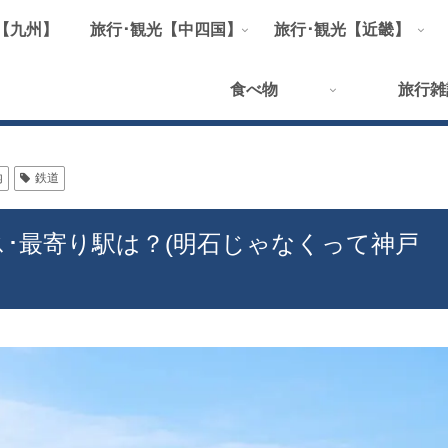
【九州】
旅行･観光【中四国】
旅行･観光【近畿】
食べ物
旅行雑
内
鉄道
ス･最寄り駅は？(明石じゃなくって神戸