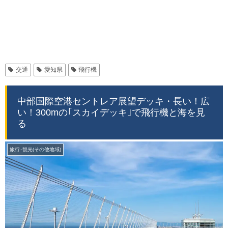
交通
愛知県
飛行機
中部国際空港セントレア展望デッキ・長い！広
い！300mの｢スカイデッキ｣で飛行機と海を見
る
旅行･観光(その他地域)