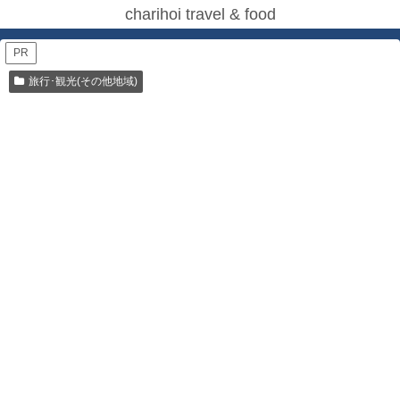
charihoi travel & food
PR
旅行･観光(その他地域)