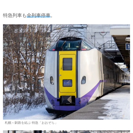
特急列車も
全列車停車
。
札幌～釧路を結ぶ 特急「おおぞら」