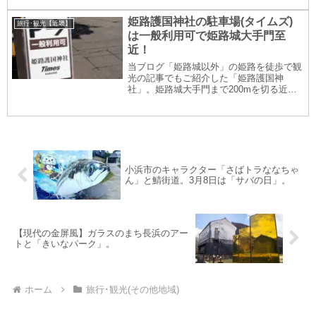
さん推しの「第十一こくさい丸」(愛称：
しまぞう)の船内や展望デッキの様子を 写
姫路護国神社の駐車場(タイムズ)
旅行･観光【近畿】
真盛り...
は一般利用可で姫路城大手門至
近！
当ブログ「姫路城以外」の姫路を徒歩で観
光の記事でもご紹介した「姫路護国神
社」。姫路城大手門まで200mを切る近さ
の姫路護国神社の駐車場は、実は「一般利
用可」。写真でご紹介します。姫路護国神
社の駐車場は一般利用可能な「タイムズ姫
路護国神社」姫...
小浜市のキャラクター「さばトラななちゃ
ん」と鯖街道。3月8日は「サバの日」。
【現代の金屏風】ガラスのまち長浜のアー
トと「きいなパーク」。
ホーム
旅行･観光(その他地域)