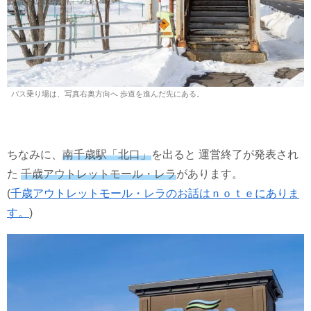
バス乗り場は、写真右奥方向へ 歩道を進んだ先にある。
ちなみに、
南千歳駅「北口」
を出ると 運営終了が発表され
た
千歳アウトレットモール・レラ
があります。
(
千歳アウトレットモール・レラのお話はｎｏｔｅにありま
す。
)