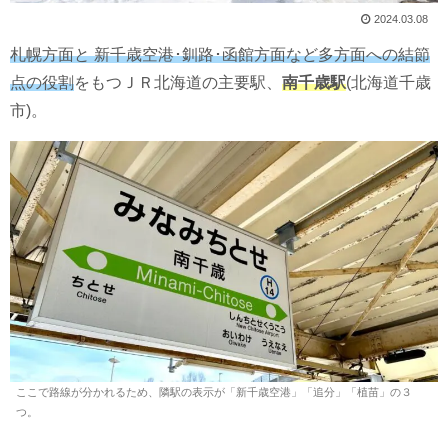
2024.03.08
札幌方面と 新千歳空港･釧路･函館方面など多方面への結節
点の役割
をもつＪＲ北海道の主要駅、
南千歳駅
(北海道千歳
市)。
ここで路線が分かれるため、隣駅の表示が「新千歳空港」「追分」「植苗」の３
つ。