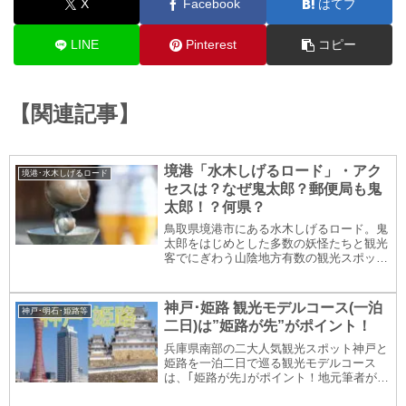
X
Facebook
はてブ
LINE
Pinterest
コピー
【関連記事】
境港「水木しげるロード」・アク
境港･水木しげるロード
セスは？なぜ鬼太郎？郵便局も鬼
太郎！？何県？
鳥取県境港市にある水木しげるロード。鬼
太郎をはじめとした多数の妖怪たちと観光
客でにぎわう山陰地方有数の観光スポット
(商店街)です。そんな水木しげるロードへ
のアクセス、そもそもなぜ水木しげるロー
ドなのか、などを含め、水木しげるロード
神戸･姫路 観光モデルコース(一泊
神戸･明石･姫路等
の様子を写...
二日)は”姫路が先”がポイント！
兵庫県南部の二大人気観光スポット神戸と
姫路を一泊二日で巡る観光モデルコース
は、｢姫路が先｣がポイント！地元筆者が
「姫路から神戸への移動のポイント」