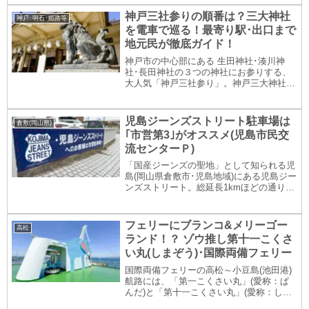
「"みなと神戸"を満喫する散策コース」
「さくっと楽しむ姫路」をモデルコースと
神戸三社参りの順番は？三大神社
神戸･明石･姫路等
してご紹介します。...
を電車で巡る！最寄り駅･出口まで
地元民が徹底ガイド！
神戸市の中心部にある 生田神社･湊川神
社･長田神社の３つの神社にお参りする、
大人気「神戸三社参り」。神戸三大神社を
巡る順番を「徒歩距離の短さ」「巡る効
率」「分かりやすさ」で決めたモデルコー
スをご紹介。乗る電車はもちろん駅出口ま
児島ジーンズストリート駐車場は
倉敷(岡山県)
で詳しく、徒歩...
｢市営第3｣がオススメ(児島市民交
流センターＰ)
「国産ジーンズの聖地」として知られる児
島(岡山県倉敷市･児島地域)にある児島ジー
ンズストリート。総延長1kmほどの通り
に、地元のジーンズメーカーが並びます。
この記事では、児島ジーンズストリートで
のショッピング･散策に使える市営駐車場
フェリーにブランコ&メリーゴー
高松
(児島市...
ランド！？ ゾウ推し第十一こくさ
い丸(しまぞう)･国際両備フェリー
国際両備フェリーの高松～小豆島(池田港)
航路には、「第一こくさい丸」(愛称：ぱ
んだ)と「第十一こくさい丸」(愛称：しま
ぞう)の２隻が就航。この記事では、ゾウ