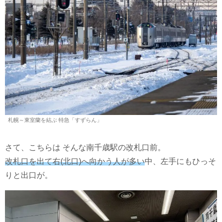
札幌～東室蘭を結ぶ 特急「すずらん」
さて、こちらは そんな南千歳駅の改札口前。
改札口を出て右(北口)へ向かう人が多い
中、左手にもひっそ
りと出口が。