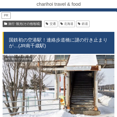
charihoi travel & food
PR
旅行･観光(その他地域)
交通
北海道
鉄道
国鉄初の空港駅！連絡歩道橋に謎の行き止まり
が…(JR南千歳駅)
旅行･観光(その他地域)