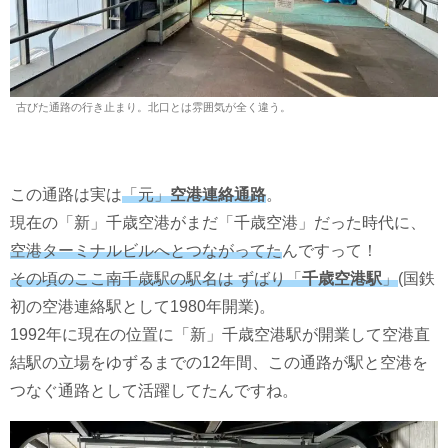
古びた通路の行き止まり。北口とは雰囲気が全く違う。
この通路は実は
「元」
空港連絡通路
。
現在の「新」千歳空港がまだ「千歳空港」だった時代に、
空港ターミナルビルへとつながってた
んですって！
その頃のここ南千歳駅の駅名は ずばり「
千歳空港駅
」
(国鉄
初の空港連絡駅として1980年開業)。
1992年に現在の位置に「新」千歳空港駅が開業して空港直
結駅の立場をゆずるまでの12年間、この通路が駅と空港を
つなぐ通路として活躍してたんですね。