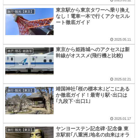
2025.05.12
東京駅から東京タワーへ乗り換え
旅行･観光【東京】
なし！電車一本で行くアクセスル
ート徹底ガイド
2025.05.11
東京から姫路城へのアクセスは新
神戸･明石･姫路等
幹線がオススメ(飛行機と比較)
2025.02.21
靖国神社｢桜の標本木｣どこにある
旅行･観光【東京】
か徹底ガイド！最寄り駅･出口は
｢九段下･出口1｣
2025.01.17
ヤンヨーステン記念碑･記念像 東
旅行･観光【東京】
京駅前｢八重洲｣地名の由来はオラ