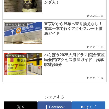
ンダ人！
2025.01.16
東京駅から浅草へ乗り換えなし！
旅行･観光【東京】
電車一本で行くアクセスルート徹
底ガイド
2025.01.15
べらぼう2025大河ドラマ館(台東区
旅行･観光【東京】
民会館)アクセス徹底ガイド！浅草
駅徒歩5分
2025.01.14
シェアする
X
Facebook
はてブ