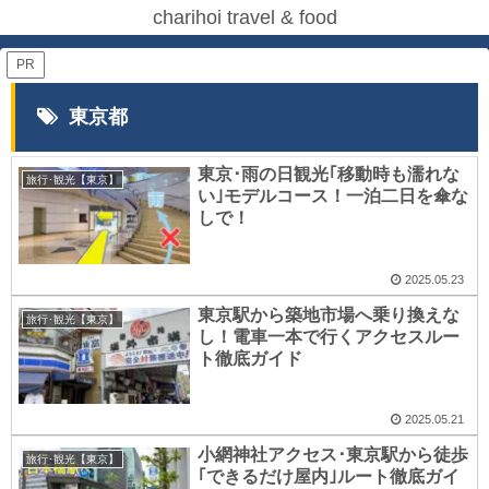
charihoi travel & food
PR
東京都
東京･雨の日観光｢移動時も濡れな
旅行･観光【東京】
い｣モデルコース！一泊二日を傘な
しで！
2025.05.23
東京駅から築地市場へ乗り換えな
旅行･観光【東京】
し！電車一本で行くアクセスルー
ト徹底ガイド
2025.05.21
小網神社アクセス･東京駅から徒歩
旅行･観光【東京】
｢できるだけ屋内｣ルート徹底ガイ