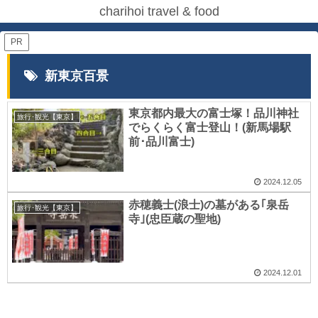
charihoi travel & food
PR
新東京百景
東京都内最大の富士塚！品川神社
旅行･観光【東京】
でらくらく富士登山！(新馬場駅
前･品川富士)
2024.12.05
赤穂義士(浪士)の墓がある｢泉岳
旅行･観光【東京】
寺｣(忠臣蔵の聖地)
2024.12.01