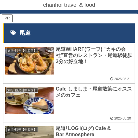
charihoi travel & food
PR
尾道
尾道WHARF(ワーフ) “カキの会
旅行･観光【中四国】
社”直営のレストラン・尾道駅徒歩
3分の好立地！
2025.03.21
Cafe しましま・尾道散策にオスス
旅行･観光【中四国】
メのカフェ
2025.03.20
尾道｢LOG｣(ログ) Cafe &
旅行･観光【中四国】
Bar Atmosphere