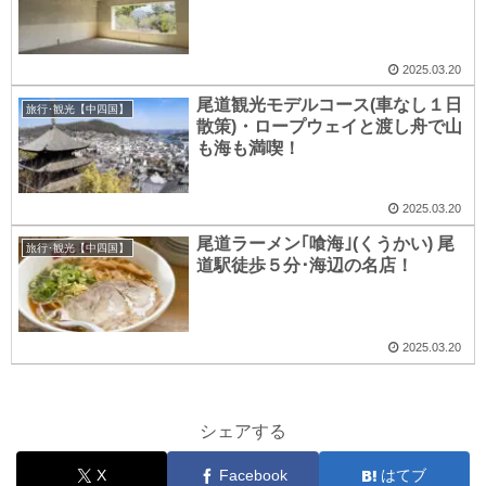
2025.03.20
尾道観光モデルコース(車なし１日
旅行･観光【中四国】
散策)・ロープウェイと渡し舟で山
も海も満喫！
2025.03.20
尾道ラーメン｢喰海｣(くうかい) 尾
旅行･観光【中四国】
道駅徒歩５分･海辺の名店！
2025.03.20
シェアする
X
Facebook
はてブ