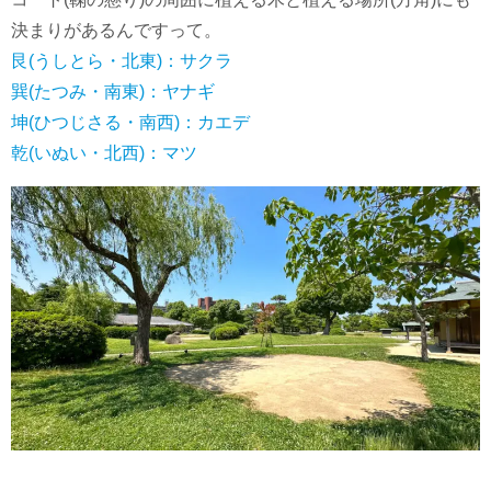
決まりがあるんですって。
艮(うしとら・北東)：サクラ
巽(たつみ・南東)：ヤナギ
坤(ひつじさる・南西)：カエデ
乾(いぬい・北西)：マツ