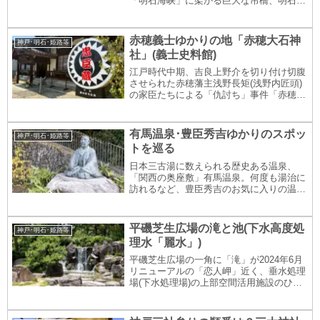
「明石海峡」に架かる巨大な吊橋、明石海
峡大橋。吊橋の規模を表す中央支間(主塔
間の距離)は1,991mで、世界２位の長さの
吊橋です。ついこの前まで「世界最長」の
赤穂義士ゆかりの地「赤穂大石神
神戸･明石･姫路等
吊橋だっ...
社」(義士史料館)
江戸時代中期、吉良上野介を切り付け切腹
させられた赤穂藩主浅野長矩(浅野内匠頭)
の家臣たちによる「仇討ち」事件「赤穂事
件」(元禄赤穂事件)。「忠臣蔵」でもよく
知られるこの事件で 吉良邸に侵入して吉
良上野介を討ちとった大石良雄(大石内蔵
有馬温泉･豊臣秀吉ゆかりのスポッ
神戸･明石･姫路等
助)ら「...
トを巡る
日本三古湯に数えられる歴史ある温泉、
「関西の奥座敷」有馬温泉。何度も湯治に
訪れるなど、豊臣秀吉のお気に入りの温泉
だったことでも知られます。この記事で
は、有馬温泉街にある 豊臣秀吉関連・豊
臣秀吉ゆかりのスポットを巡ります。ぜひ
平磯芝生広場の滝と池(下水高度処
神戸･明石･姫路等
最後までご覧くだ...
理水「麗水」)
平磯芝生広場の一角に「滝」が2024年6月
リニューアルの「恋人岬」近く、垂水処理
場(下水処理場)の上部空間活用施設のひと
つ平磯芝生広場(入場無料)の一角に、滝を
発見発見！はまぐりくん水量も多くって、
けっこうな勢いだねもちろん、広場内の人