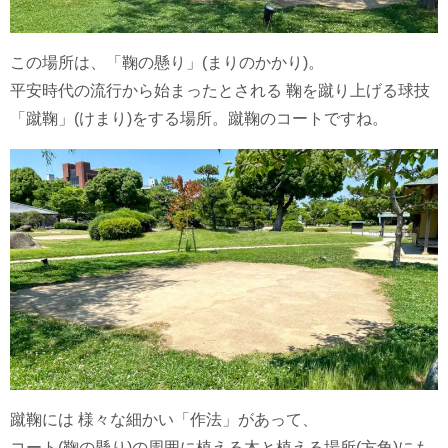
この場所は、「鞠の懸り」(まりのかかり)。
平安時代の流行から始まったとされる 鞠を蹴り上げる球技
「蹴鞠」(けまり)をする場所。蹴鞠のコートですね。
蹴鞠には 様々な細かい「作法」があって、
コート(鞠の懸り)の周囲に植える木と植える場所(方角)にも