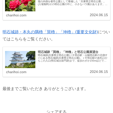
堀の内側を都市公園として整備した「兵庫県立明石公園」。
(入場無料)その明石公園の中に、小さなバラ園があります。バ
ラ園があるのは、明石城の三の丸だった場所にある「東芝生
広場」の一角。長さ...
2024.06.15
charihoi.com
明石城跡・本丸の隅櫓「巽櫓」「坤櫓」(重要文化財)
につい
てはこちらをご覧ください。
明石城跡「巽櫓」「坤櫓」と明石公園展望台
明石城跡(兵庫県立明石公園)ＪＲ明石駅・山陽明石駅の北側す
ぐにある明石城跡(兵庫県立明石公園)。ＪＲ明石駅の改札口か
らこの入口(明石城太鼓門跡)まで、徒歩わずか150mほどで
す。(ピオレ明石改札利用の場合)明石城の中堀の内側が 兵庫
県立明石...
2024.06.15
charihoi.com
最後までご覧いただき ありがとうございます。
シェアする