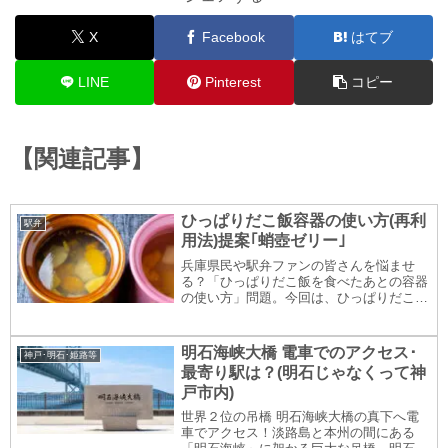
X
Facebook
はてブ
LINE
Pinterest
コピー
【関連記事】
ひっぱりだこ飯容器の使い方(再利
駅弁
用法)提案｢蛸壺ゼリー｣
兵庫県民や駅弁ファンの皆さんを悩ませ
る？「ひっぱりだこ飯を食べたあとの容器
の使い方」問題。今回は、ひっぱりだこ飯
の空き容器でフルーツ寒天ゼリーを作って
みました。深い容器でもフルーツを偏らせ
ずバランスよく作る方法もご紹介。ぜひ最
明石海峡大橋 電車でのアクセス･
神戸･明石･姫路等
後までご覧ください。
最寄り駅は？(明石じゃなくって神
戸市内)
世界２位の吊橋 明石海峡大橋の真下へ電
車でアクセス！淡路島と本州の間にある