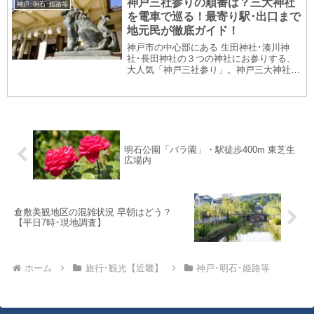
神戸三社参りの順番は？三大神社
神戸･明石･姫路等
工の...
を電車で巡る！最寄り駅･出口まで
地元民が徹底ガイド！
神戸市の中心部にある 生田神社･湊川神
社･長田神社の３つの神社にお参りする、
大人気「神戸三社参り」。神戸三大神社を
巡る順番を「徒歩距離の短さ」「巡る効
率」「分かりやすさ」で決めたモデルコー
スをご紹介。乗る電車はもちろん駅出口ま
で詳しく、徒歩...
明石公園「バラ園」・駅徒歩400m 東芝生
広場内
倉敷美観地区の混雑状況 早朝はどう？
【平日7時･現地調査】
ホーム
旅行･観光【近畿】
神戸･明石･姫路等