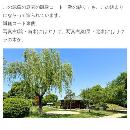
この武蔵の庭園の蹴鞠コート「鞠の懸り」も、この決まり
にならって造られています。
蹴鞠コート東側、
写真左(巽・南東)にはヤナギ、写真右奥(艮・北東)にはサク
ラの木が。