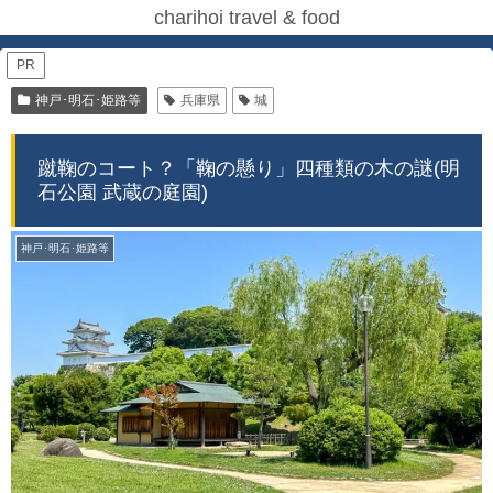
charihoi travel & food
PR
神戸･明石･姫路等
兵庫県
城
蹴鞠のコート？「鞠の懸り」四種類の木の謎(明
石公園 武蔵の庭園)
神戸･明石･姫路等